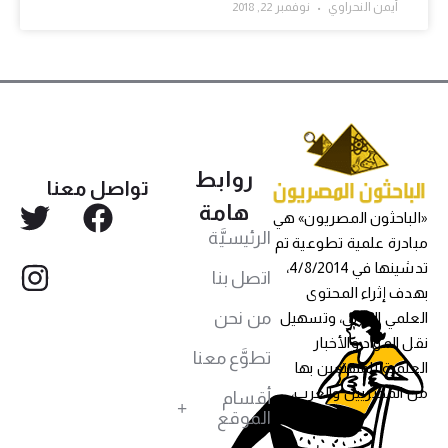
أيمن النحراوي
نوفمبر 22, 2018
روابط
تواصل معنا
هامة
«الباحثون المصريون» هي
الرئيسيَّة
مبادرة علمية تطوعية تم
تدشينها في 4/8/2014،
اتصل بنا
بهدف إثراء المحتوى
من نحن
العلمي العربي، وتسهيل
نقل المواد والأخبار
تطوَّع معنا
العلمية للمهتمين بها
من المصريين والعرب،
أقسام
الموقع