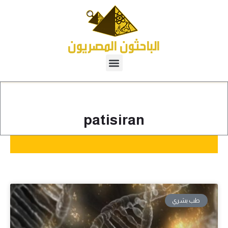
patisiran
طب بشري