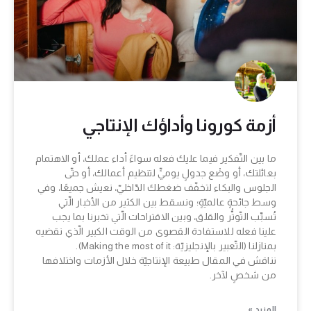
أزمة كورونا وأداؤك الإنتاجي
ما بين التّفكير فيما عليك فعله سواءً أداء عملك، أو الاهتمام
بعائلتك، أو وضْع جدولٍ يوميٍّ لتنظيم أعمالك، أو حتّى
الجلوس والبكاء لتخفّف ضغطك الدّاخليّ، نعيش جميعًا، وفي
وسط جائحةٍ عالميّةٍ؛ ونسقط بين الكثير من الأخبار الّتي
تُسبِّب التّوتُّر والقلق، وبين الاقتراحات الّتي تخبرنا بما يجب
علينا فعله للاستفادة القصوى من الوقت الكبير الّذي نقضيه
بمنازلنا (التّعبير بالإنجليزيّة: Making the most of it).
نناقش في المقال طبيعة الإنتاجيّة خلال الأزمات واختلافها
من شخصٍ لآخر.
المزيد »