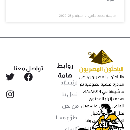
مايسة محمد حلمي
سبتمبر 23, 2020
روابط
تواصل معنا
هامة
«الباحثون المصريون» هي
الرئيسيَّة
مبادرة علمية تطوعية تم
تدشينها في 4/8/2014،
اتصل بنا
بهدف إثراء المحتوى
من نحن
العلمي العربي، وتسهيل
نقل المواد والأخبار
تطوَّع معنا
العلمية للمهتمين بها
من المصريين والعرب،
أقسام