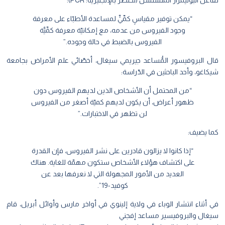
تفاعل البوليمراز المتسلسل (تُختصر بالإنجليزيَّة: PCR):
“يمكن توفير مقياسٍ كمِّيٍّ لمساعدة الأطبّاء على معرفة
وجود الفيروس من عدمه، مع إمكانيّة معرفة كمِّيَّة
الفيروس بالضبط في حالة وجوده.”
قال البروفيسور المُّساعد جيريمي سيغال، أخصّائي علم الأمراض بجامعة
شيكاغو، وأحد الباحثين في الدّراسة:
“من المحتمل أن الأشخاص الذين لديهم الفيروس دون
ظهور أعراض، أن يكون لديهم كميّة أصغر من الفيروس
لن تظهر في الاختبارات.”
كما يضيف:
“إذا كانوا لا يزالون قادرين على نشر الفيروس، فإن القدرة
على اكتشاف هؤلاء الأشخاص ستكون مهمّة للغاية. هناك
العديد من الأمور المجهولة التي لا نعرفها بعد عن
كوفيد-19”.
في أثناء انتشار الوباء في ولاية إلينوي في أواخر مارس وأوائل أبريل، قام
سيغال والبروفيسير مساعد إفجني