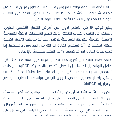
تتزايد الأدلة التي تدعم تواجد الفيروس في اللعاب، ويحاول فريق من علماء
جامعة شيكاغو استكشاف ما إذا كان الاختبار الذي يعتمد على اللعاب
لكوفيد-19 قد يكون بديلًا فعّالًا لمسحة البّلعوم الأنفي.
يُعتبر كوفيد-19 في المّقام الأول من أمراض الجّهاز التّنفسي العلوْي،
ويستقر في الأنف والجّيوب الأنفيّة، لذلك تصبح المّسحاتُ الأنفيّةُ البّلعوميةُ
الرّفيعةُ الطّويلةُ الطّريقةُ الأساسيّةُ للاختبارِ. بعد أخذ موظف الرّعاية الصّحية
للعيّنة، يُحمِّلُها في آلة تستخرج المّادة الوراثيّة من الفيروس وتنسخها. إذا
كانت هناك المّادة الوراثيّة كوفيد-19 في العيّنة، فستتميَّز بالإضاءة.
تعتمد جميع البلاد التي تُجري هذا الاختبار تقريبًا على تقنيّة معيّنة تُسمَّى
تفاعل البوليميراز المتسلسل اللحظي (تُختصر بالإنجليزيَّة: qPCR)، التي كانت
تُستخدم لسنوات عديدة، لكن يختبر العلماء أيضًا نظامًا جديدًا للكشف
يُسمّى باختبار تضخيم الحمض النووي الرقمي بواسطة القطرات (يُختصر
بالإنجليزيَّة: ddPCR).
يمكن من النّاحية النّظريّة أن يكون النّظام الجديد -والذي يُعَدَّ أكثر حساسيَّة
من (qPCR)-، قادرًا على الحصول على قراءة إيجابية، حتى إذا كانت هناك
كميات أقل من الفيروس في العيّنة. يقول البروفيسور نيشانت أغراوال،
عالم وطبيب جرّاح في جامعة شيكاغو، وباحث في الدّراسة التي تعمل على