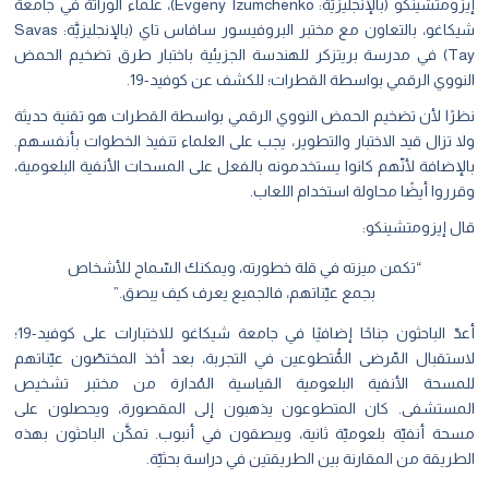
إيزومتشينكو (بالإنجليزيَّة: Evgeny Izumchenko)، علماء الوراثة في جامعة
شيكاغو، بالتعاون مع مختبر البروفيسور سافاس تاي (بالإنجليزيَّة: Savas
Tay) في مدرسة بريتزكر للهندسة الجزيئية باختبار طرق تضخيم الحمض
النووي الرقمي بواسطة القطرات؛ للكشف عن كوفيد-19.
نظرًا لأن تضخيم الحمض النووي الرقمي بواسطة القطرات هو تقنية حديثة
ولا تزال قيد الاختبار والتطوير، يجب على العلماء تنفيذ الخطوات بأنفسهم.
بالإضافة لأنّهم كانوا يستخدمونه بالفعل على المسحات الأنفية البلعومية،
وقرروا أيضًا محاولة استخدام اللعاب.
قال إيزومتشينكو:
“تكمن ميزته في قلة خطورته، ويمكنك السّماح للأشخاص
بجمع عيّناتهم، فالجميع يعرف كيف يبصق.”
أعدّ الباحثون جناحًا إضافيًا في جامعة شيكاغو للاختبارات على كوفيد-19؛
لاستقبال المّرضى المُّتطوعين في التجربة، بعد أخذ المختصّون عيّناتهم
للمسحة الأنفية البلعومية القياسية المُدارة من مختبر تشخيص
المستشفى. كان المتطوعون يذهبون إلى المقصورة، ويحصلون على
مسحة أنفيّة بلعوميّة ثانية، ويبصقون في أنبوب. تمكَّن الباحثون بهذه
الطريقة من المقارنة بين الطريقتين في دراسة بحثيّة.