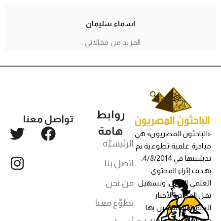
أسماء سليمان
المزيد من مقالاتي ..
روابط
تواصل معنا
هامة
«الباحثون المصريون» هي
الرئيسيَّة
مبادرة علمية تطوعية تم
تدشينها في 4/8/2014،
اتصل بنا
بهدف إثراء المحتوى
من نحن
العلمي العربي، وتسهيل
نقل المواد والأخبار
تطوَّع معنا
العلمية للمهتمين بها
من المصريين والعرب،