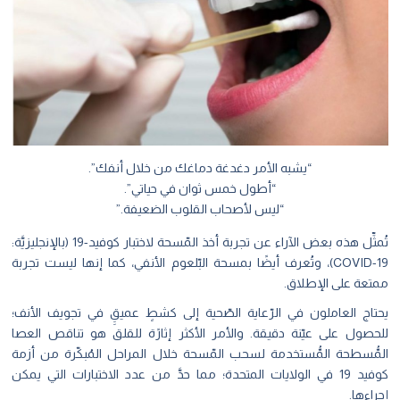
“يشبه الأمر دغدغة دماغك من خلال أنفك”.
“أطول خمس ثوان في حياتي”.
“ليس لأصحاب القلوب الضعيفة.”
تُمثِّل هذه بعض الآراء عن تجربة أخذ المّسحة لاختبار كوفيد-19 (بالإنجليزيَّة:
COVID-19)، وتُعرف أيضًا بمسحة البّلعوم الأنفي، كما إنها ليست تجربة
ممتعة على الإطلاق.
يحتاج العاملون في الرّعاية الصّحية إلى كشطٍ عميقِِ في تجويف الأنف؛
للحصول على عيّنة دقيقة. والأمر الأكثر إثارًة للقلق هو تناقص العصا
المُّسطحة المُّستخدمة لسحب المّسحة خلال المراحل المُبكّرة من أزمة
كوفيد 19 في الولايات المتحدة؛ مما حدَّ من عدد الاختبارات التي يمكن
إجراءها.