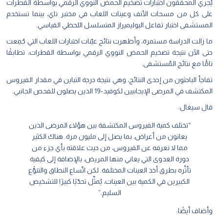
يُجري المحققون اختبارات تضخيم الحمض النووي الرقمي بواسطة القطرات
على كل من مسحات الأنف وعينات اللعاب في مختبر تاي، بينما تستخدم
المستشفى اختبار تفاعل البوليميراز المتسلسل اللحظي القياسي.
ما زالت الدراسة مستمرة، وأظهرت نتائج عيّنات اختبارات اللعاب التي جُمِعت
حتى الآن نتيجة تضخيم الحمض النووي الرقمي بواسطة القطرات، تطابقًا
تامًّا مع نتائج المّستشفى.
تفاجأ الباحثون من إحدى النتائج، وهي نتيجة درجة التباين في مقدار الفيروس
المكتشف في المرضى الإيجابيين لكوفيد-19 الذين يصلون للفحص الجانبي.
قال سيغال:
“تختلف كمية الفيروس المكتشفة بين هؤلاء المرضى الذين
يعانون من أعراض، بما يصل إلى مليون مرة. هناك الكثير
مما لا نعرفه عن الفيروس، من حيث علاقته بأي جزء من
دورة العدوى التي يعاني منها المريض، بالإضافة إلى كيفية
تأثّره بطرق أخذ العينات المختلفة. لكن اتّساع النطاق والتنوّْع
الكبيرين في الكمية بين العينات، يُمثِّل تحدّيًا كبيرًا للتشخيص
السليم.”
وأضاف أيضًا: