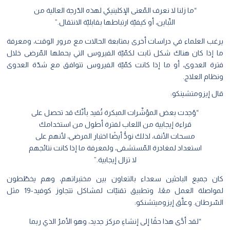
“ما زلنا لا نعرف المّعنى الإكلينيكي لهذه الدّرجة العالية من
التّباين، أو كيفيّة ارتباطها بقابليّة الانتقال.”
يرغب العلماء في دراسات أخرى بمتابعة الحالات مع مرور الوقت، ومعرفة
ما إذا كان هناك شكل ثابت لكمّيّة الفيروس التي يحملها المّرضى خلال
فترة العدوى، أو ما إذا كانت كمّيّة الفيروس تتوافق مع شدّة العدوى
ونظام العلاج.
قال إيزومتشينكو:
“وُجدت بعض المؤشّرات المبكرة تُفيد بأنّك قد تحصل على
قراءة إيجابية من اللعاب لفترة أطول من استخدامك
مسحات الأنف، لذلك نودُّ أيضًا اختبار المرضى، لأنهم على
استعداد لمغادرة المّستشفى، ولمعرفة ما إذا كانت نتائجهم
لا تزال إيجابية.”
كان جميع الباحثين سعداء بالتعاون بين مختبراتهم، وهم يخطّطون
لمواصلة العمل معًا، وتطبيق تقنيّات لمشاكل تتجاوز كوفيد-19 مثل
السّرطان. وعلَّق إيزوميتشنكو:
“لقد أدَّى هذا حقًا إلى إنشاءِ مركز جديد، وهو الأمرُ الذي ربما