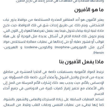
واخضاعها اقتصاديا في معاهدات هي الأكثر إذلالًا في تاريخ الصين.
ما هو الأفيون
يعتبر الأفيون هو أحد العقاقير المخدرة المستخلصة من حوافظ بذور نبات
الخشخاش، ويتم ذلك عن طريق إحداث شق في تلك الحوافظ؛ حيث تخرج
مادة لبنية لزجة بيضاء تتحول فيما بعد بفعل تعرضها للهواء إلى اللون البني،
ويتم تحويل تلك المادة الخام الى أشكال عديدة مثل البودرة أو على هيئة
قوالب أو قشور صلبة؛ أو حتى إدخالها في عمليات معالجة لاستخلاص مواد
أخرى مثل (الموروفين-
morphine
) و(الكودين-
codeine
) و (الهيروين-
Heroin).
ماذا يفعل الأفيون بنا
ترتبط المواد الأفيونية بمستقبلات خاصة في الخلايا المنتشرة في مناطق
عديدة من الدماغ والحبل الشوكي وأعضاء أخرى، خاصة تلك المسؤولة عن
الإحساس بالألم، حيث يحجب بعد ذلك إشارات الألم المرسلة من المخ إلى
باقي الأعضاء مع تحفيز إفراز كميات كبيرة من الدوبامين في جميع أنحاء
الجسم.
تساعد العمليات السابقة على زيادة الاسترخاء والنعاس والشعور بالنشوة،
كما إنها تبطيء من عمليات التنفس ودقات القلب وتثبط من السعال،