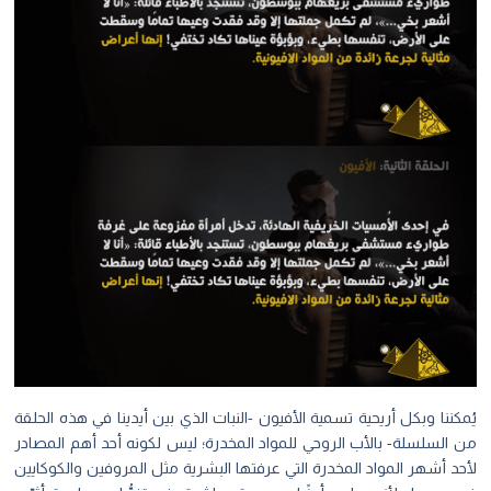
يُمكننا وبكل أريحية تسمية الأفيون -النبات الذي بين أيدينا في هذه الحلقة
من السلسلة- بالأب الروحي للمواد المخدرة؛ ليس لكونه أحد أهم المصادر
لأحد أشهر المواد المخدرة التي عرفتها البشرية مثل المروفين والكوكايين