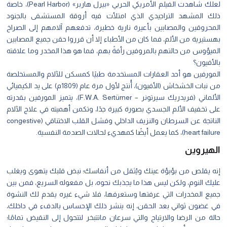
لعلك شاهدت الفيلم الأمريكي الحربي «بيرل هاربر» (Pearl Harbor)، خاصة
ذلك المشهد التراجيدي الذي امتلأت فيه أروقة المستشفى بالجنود
المحروقين والمصابين بأعيرة نارية خطيرة، تدفعهم آلامهم إلى الصراخ
بهستيرية من الألم، فما كان من الأطباء إلا أن قرروا حقن جميع المصابين
الميؤوس من حالتهم بالمروفين رأفةً بهم، فما هو هذا المخدر وما علاقته
بالأفيون؟
المورفين هو أحد العقارات المستخدمة طبيًا كمسكن للآلام والمستخلصة
من نبات الخشخاش (الأفيون)، أُنتج لأول مرة عام (1809م) على يد الكيميائي
الألماني (فريدريك سيرتونر – F.W.A. Sertürner)، يتميز المورفين بقدرته
على تخفيف الألم الجسدي بصورة كبيرة جدًا، وتكمن أهميته في علاج الآلام
الناتجة عن السرطان والنزيف الداخلي وفشل القلب الاختناقي (congestive
heart failure)، كما يعمل أيضًا كمهديء لحالات الصدمة النفسية.
الهيروين
إنه يقلص من بؤبؤة عينك ويُثقل من أنفاسك؛ نبض قلبك يتهوى ويغلب
عليك النوم، ولكن ليس هذا ما يجذبك نحوه، بل مفعوله السريع، فمن بين
جميع المخدرات التي عرفتها وستعرفها، فلا شيء غيره يقدم لك النشوة
في غضون ثواني بعد الحقن، إنه ينشر ذلك الإحساس بالدفء في داخلك،
حالة من الرضا والارتياح والتي سرعان ماتتبخر لتتحول إلى النقيض تمامًا؛