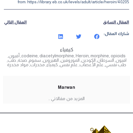
from:
https://library.eb.co.uk/levels/adult/article/heroin/40205
المقال السابق
المقال التالي
شارك المقال:
كيمياء
opioids
,
morphine
,
Heroin
,
diacetylmorphine
,
codeine
,
أفيون
,
افيون
,
السرطان
,
الكودين
,
الموروفين
,
الهيروين
,
سموم
,
صحة
,
طب
,
طب نفسي
,
علم الأعصاب
,
علم نفس
,
كيمياء
,
مخدرات
,
مواد مخدرة
Marwan
المزيد من مقالاتي ..