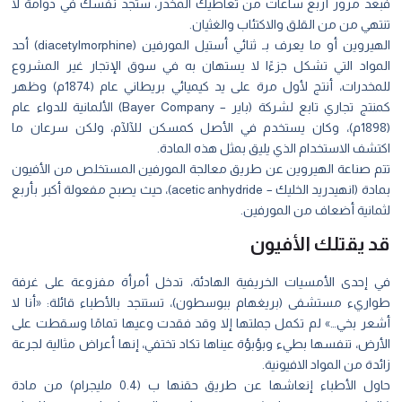
فبعد مرور أربع ساعات من تعاطيك المخدر، ستجد نفسك في دوامة لا
تنتهي من من القلق والاكتئاب والغثيان.
الهيروين أو ما يعرف بـ ثنائي أستيل المورفين (diacetylmorphine) أحد
المواد التي تشكل جزءًا لا يستهان به في سوق الإتجار غير المشروع
للمخدرات، أنتج لأول مرة على يد كيميائي بريطاني عام (1874م) وظهر
كمنتج تجاري تابع لشركة (باير –
Bayer Company
) الألمانية للدواء عام
(1898م)، وكان يستخدم في الأصل كمسكن للآلآم، ولكن سرعان ما
اكتشف الاستخدام الذي يليق بمثل هذه المادة.
تتم صناعة الهيروين عن طريق معالجة المورفين المستخلص من الأفيون
بمادة (انهيدريد الخليك – acetic anhydride)، حيث يصبح مفعولة أكبر بأربع
لثمانية أضعاف من المورفين.
قد يقتلك الأفيون
في إحدى الأمسيات الخريفية الهادئة، تدخل أمرأة مفزوعة على غرفة
طواريء مستشفى (بريغهام ببوسطون)، تستنجد بالأطباء قائلة: «أنا لا
أشعر بخي…» لم تكمل جملتها إلا وقد فقدت وعيها تمامًا وسقطت على
الأرض، تنفسها بطيء وبؤبؤة عيناها تكاد تختفي، إنها أعراض مثالية لجرعة
زائدة من المواد الافيونية.
حاول الأطباء إنعاشها عن طريق حقنها ب (0.4 مليجرام) من مادة