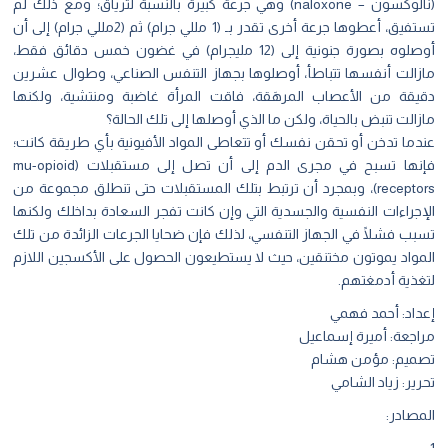
(نالوكسون – naloxone) وهي جرعة كبيرة بالنسبة لترياق؛ ومع ذلك لم
تستفيق، أعطوها جرعة أخرى تقدر بـ (1 مللي جرام) ثم (2مللي جرام) إلى أن
أوصلوه بصورة جنونية إلى (12 مليجرام) في غضون خمس دقائق فقط،
مازالت أنفسها تتباطأ، أوصلوها بجهاز التنفس الصناعي، وطوال عشرين
دقيقة من الأعصاب المرهَقة، فاقت المرأة غاضبة ومنتشية، ولكنها
مازالت تنبض بالحياة، ولكن ما الذي أوصلها إلى تلك الحالة؟
عندما تدخن أو تحقن نفسك أو تتعاطى المواد الأفيونية بأي طريقة كانت؛
فإنها تسبح في مجرى الدم إلى أن تصل إلى مستقبلات (mu-opioid
receptors)، وبمجرد أن ترتبط بتلك المستقبلات حتى تنطلق مجموعة من
الإجراءات النفسية والجسدية التي وإن كانت تفجر السعادة بداخلك ولكنها
تسبب فشلًا في الجهاز التنفسي، لذلك فإن ضحايا الجرعات الزائدة من تلك
المواد يموتون مختنقين، حيث لا يستطيعون الحصول على الأكسجين اللازم
لتغذية أدمغتهم.
إعداد:
أحمد فهمي
مراجعة:
أميرة إسماعيل
تصميم: مؤمن هشام
تحرير: زياد الشامي
المصادر: