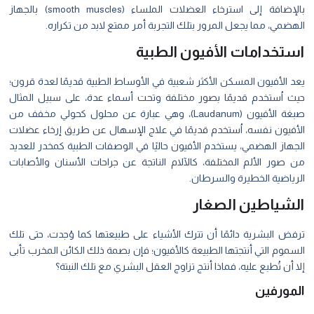
بالإضافة إلى استرخاء العضلات الملساء (smooth muscles) بالجهاز
الهضمي، مما يجعل المرور بتلك التجربة أمر ممتع لابد من تكراره.
استخدامات الأفيون الطبية
يعد الأفيون المسكن الأكثر شعبية في الأوساط الطبية قديمًا لعدة قرون؛
حيث اُستخدم قديمًا بصور مختلفة وتحت أسماء عدة، على سبيل المثال
صبغة الأفيون (Laudanum)، وهي عبارة عن محلول كحولي مخفف من
الأفيون نفسه، اُستخدم قديمًا في علاج الإسهال عن طريق إرخاء عضلات
الجهاز الهضمي، يستخدم الأفيون حاليًا في الوصفات الطبية كمخدر للعديد
من صور الألم المختلفة، كالآلام الناتجة عن جراحات الأسنان والأصابات
الرياضية الخطيرة والسرطان.
الشياطين الصغار
ترفض البشرية دائمًا أن تترك الأشياء على طبيعتها كما وُجدت، حتى تلك
السموم التي أنتجتها الطبيعة كالأفيون؛ فإن بصمة ذلك الكائن المخرب تأبى
إلا أن تُطبع عليه، فماذا أنتج تزاوج العقل البشري مع تلك النبتة؟
المورفين