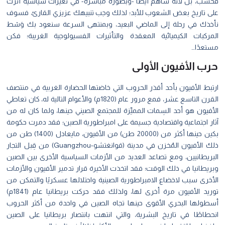
فحسب، بل لأنه ساهم أيضًا -وبصورة مباشرة- في تغيُّرات سياسية أثرّت
على تاريخ بعض الشعوب للأبد؛ لذلك وجب تنبيهك عزيزي القارئ، فسوف
نأخذك في رحلة إلى الماضي البعيد، وبمنتهى السرعة سنعود بك وَسْط
المركبات الكيميائية المعقدة والتأثيرات الفسيولوجية الغريبة؛ فكن
مستعدًا…
حرب الأفيون الأولى
ارتبط الأفيون بأحد أقذر الحروب التي خاضتها الحضارة الغربية في منتصف
القرن التاسع عشر، فمع مرور عام (1820م) والأعوام التالية له، كان تعاطي
الأفيون هو أحد السِمات المميِّزة للمجتمع الصيني حينها، ولما كان له من
آثار اجتماعية واقتصادية جسيمة على امبراطورية الصين؛ فقد دمرت حكومة
بكين حينها أكثر من (20000 طن) من الأفيون، مايعادل (1400) طن من
ذلك الأفيون المُخزن في مدينة (قوانغتشو-Guangzhou) من قِبل التجار
البريطانيين، ومع تصاعد العديد من الأزمات السياسية الأخرى بين الصين
وبريطانيا في ذلك الوقت؛ فقد اتخذت الأخيرة قرار تدمير الأفيون والأزمات
الأخرى سبب لاخضاع الامبراطورية الصينية واحتلالها عسكريًا والتمكن من
توريد الأفيون مرة أخرى لها، ولذلك فقد حركت بريطانيا عام (1841م)
أسطولها البحري الأقوى حينها تجاه الصين في واحدة من أكثر الحروب
انحطاطًا في تاريخ البشرية، والتي انتهت بانتصار بريطانيا على الصين