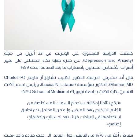
كشفت الدراسة المنشورة على الإنترنت في 22 أبريل في مجلّة
(Depression and Anxiety)، عن قدرة تقنيّة ذكاء اصطناعي على تمييز
أصوات الأشخاص المصابين باضطراب ما بعد الصدمة، بدقة 89%.
قال أحد مشرفي الدراسة، الدكتور الطّبيب
تشارلز آر مارمار
(
Charles R.
Marmar, MD
)، الدكتور بمؤسسة
(
Lucius N. Littauer
)، ورئيس قسم الطّبّ
النفسيّ بكلية الطّبّ بجامعة نيويورك (
NYU School of Medicine
):
«ترجّح نتائجنا إمكانية استخدام السمات المستخلصة من
الكلام لتشخيص هذا المرض، وإنه من المحتمل بدء تطبيق
استخدامها في العيادات قريبًا، بعد تحسيناتٍ وتدقيقاتٍ
إضافيةٍ»
يتعرض أكثر من 70% من البالغين حول العالم إلى حدثٍ صادمٍ واحدٍ -بحيث