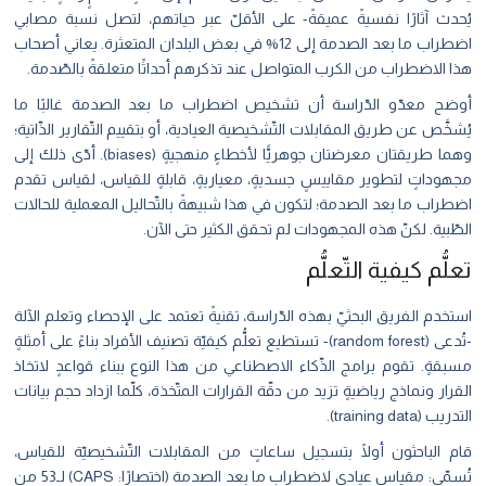
يُحدث آثارًا نفسيةً عميقةً- على اﻷقلّ عبر حياتهم، لتصل نسبة مصابي
اضطراب ما بعد الصدمة إلى 12% في بعض البلدان المتعثرة. يعاني أصحاب
هذا الاضطراب من الكرب المتواصل عند تذكرهم أحداثًا متعلقةً بالصّدمة.
أوضح معدّو الدّراسة أن تشخيص اضطراب ما بعد الصدمة غالبًا ما
يُشخَّص عن طريق المقابلات التّشخيصية العيادية، أو بتقييم التّقارير الذّاتية؛
وهما طريقتان معرضتان جوهريًّا ﻷخطاءٍ منهجيةٍ (biases). أدّى ذلك إلى
مجهوداتٍ لتطوير مقاييسٍ جسديةٍ، معياريةٍ، قابلةٍ للقياس، لقياس تقدم
اضطراب ما بعد الصدمة؛ لتكون في هذا شبيهةً بالتّحاليل المعملية للحالات
الطّبية. لكنّ هذه المجهودات لم تحقق الكثير حتى اﻵن.
تعلُّم كيفية التّعلُّم
استخدم الفريق البحثيّ بهذه الدّراسة، تقنيةً تعتمد على الإحصاء وتعلم اﻵلة
-تُدعى (random forest)- تستطيع تعلُّم كيفيّة تصنيف اﻷفراد بناءً على أمثلةٍ
مسبقةٍ. تقوم برامج الذّكاء الاصطناعي من هذا النوع ببناء قواعدٍ لاتخاذ
القرار ونماذج رياضيةٍ تزيد من دقّة القرارات المتّخذة، كلّما ازداد حجم بيانات
التدريب (training data).
قام الباحثون أولًا بتسجيل ساعاتٍ من المقابلات التّشخيصيّة للقياس،
تُسمّى: مقياس عيادي لاضطراب ما بعد الصدمة (اختصارًا: CAPS) لـ53 من