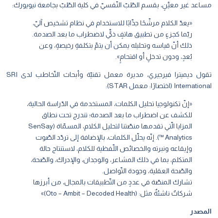
مساعد غير معيَّنٍ، بقسم الطّبّ النّفسيّ في كلية الطّبّ بجامعة نيويورك:
«يعدّ الكلام مرشّحًا جذّابًا للاستخدام في نظام تشخيص آليّ،
ربّما كجزءٍ من تطبيق هاتفٍ ذكيٍّ لاضطراب ما بعد الصدمة.
ذلك أنّ قياسه وتحليله يمكن أن يتمّ بتكلفةٍ رخيصةٍ، وعن
بُعدٍ، ودون تدخلٍ أو اقتحامٍ».
تقول ديميترا فيرجيري، مديرة معمل تقنيّة وأبحاث التّخاطب لدى SRI
International (اختصارًا: معمل STAR):
«إنّ تكنولوجيا تحليل الكلمات، المستخدمة في الدّراسة الحالية،
للكشف عن اضطراب ما بعد الصدمة؛ تندرج تحت نطاق
المزايا الّتي تقدمها منصّتنا لتحليل الكلام، المسمّاة (SenSay
Analytics ™). إنّه يحلّل الكلمات، بالإضافة إلى تردّد الصّوت
وإيقاعه ونبرته والخصائص اللّفظية للكلام، لاستنتاج حالة
المتكلم، بما في ذلك المشاعر، والوجدان، والإدراك، والصّحة،
والصّحة العقلية، وجودة التّواصل.
تشارك المنصّة في عددٍ من التّطبيقات بالمجال، من أبرزها
شركاتٌ ناشئةٌ مثل: (Oto – Ambit – Decoded Health)»
المصدر