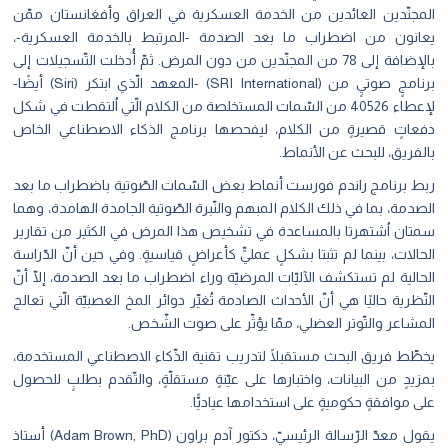
المجنّدين العائدين من الخدمة العسكرية في العراق وأفغانستان ممّن
يعانون من اضطراب ما بعد الصدمة -المرتبط بالخدمة العسكرية-،
بالإضافة إلى 78 من المجنّدين من دون المرض. ثمّ أُدخلت التّسجيلات إلى
برنامجٍ صوتيٍ من (SRI International) -المعهد الّذي ابتكر (Siri) أيضًا-
لإعطاء 40526 من السّمات المستخلصة من الكلام الّتي اُلتقطت في شكل
دفعاتٍ قصيرةٍ من الكلام، ليفحصها برنامج الذكاء الاصطناعي الخاص
بالفريق، للبحث عن الأنماط.
ربط برنامج راندم فورست أنماط بعض السّمات الصّوتية باضطراب ما بعد
الصدمة، بما في ذلك الكلام المبهم والنّبرة الصّوتية الجامدة الهامدة، وهما
سمتان اُشتهرتا بالمساعدة في تشخيص هذا المرض في الكثير من تقارير
الحالات، بينما لم تثبتا بشكلٍ عمليٍّ كأعراضٍ قياسيةٍ. وفي حين أنّ الدّراسة
الحالية لم تستكشف الآليّات المرضيّة وراء اضطراب ما بعد الصدمة، إلّا أنّ
النّظرية حاليًا هي أنّ الأحداث الصادمة تُغيِّر دوائر المخ العصبيّة الّتي تعالج
المشاعر والتّوتر العضلي، ممّا يؤثّر على صوت الشّخص.
يخطِّط فريق البحث مستقبلًا لتدريب تقنية الذّكاء الاصطناعي المستخدمة،
بمزيدٍ من البيانات، واختبارها على عيّنةٍ مستقلّةٍ، والتّقدم بطلبٍ للحصول
على موافقةٍ حكوميةٍ على استخدامها عياديًّا.
يقول معدّ الرّسالة الرئيسيّ، دكتور آدم براون (
Adam Brown, PhD
) أستاذ