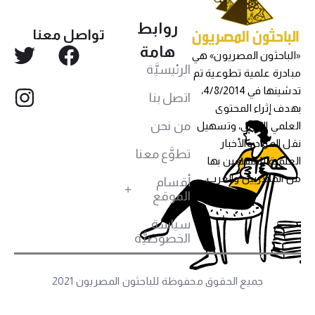
روابط
تواصل معنا
هامة
«الباحثون المصريون» هي
الرئيسيَّة
مبادرة علمية تطوعية تم
تدشينها في 4/8/2014،
اتصل بنا
بهدف إثراء المحتوى
من نحن
العلمي العربي، وتسهيل
نقل المواد والأخبار
تطوَّع معنا
العلمية للمهتمين بها
من المصريين والعرب،
أقسام
الموقع
سياسة
الخصوصيَّة
جميع الحقوق محفوظة للباحثون المصريون 2021