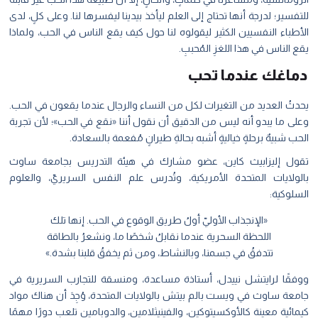
للتفسير؛ لدرجة أنها تحتاج إلى العلم ليأخذ بيدينا ليفسرها لنا. وعلى كلٍ، لدى
الأطباء النفسيين الكثير ليقولوه لنا حول كيف يقع الناس في الحب، ولماذا
يقع الناس في هذا اللغزِ المُحببِ.
دماغك عندما تحب
يحدثُ العديد من التغيرات لكل من النساء والرجال عندما يقعون في الحب.
وعلى ما يبدو أنه ليس من الدقيق أن نقول أننا «نقع في الحب»؛ لأن تجربة
الحب شبيهٌ برحلةٍ خياليةٍ أشبه بحالةِ طيرانٍ مُفعمة بالسعادة.
تقول إليزابيث كاين، عضو مشارك في هيئة التدريس بجامعة ساوث
بالولايات المتحدة الأمريكية، وتُدرس علم النفس السريريّ، والعلوم
السلوكية:
«الإنجذاب الأوليّ أولُ طريق الوقوع في الحب. إنها تلك
اللحظة السحرية عندما نقابلُ شخصًا ما، ونشعرُ بالطاقة
تتدفقُ في جسمنا، وبالنشاط، ومن ثم يخفقُ قلبنا بشدة.»
ووفقًا لرايتشل نييدل، أستاذة مساعدة، ومنسقة للتجارب السريرية في
جامعة ساوث في ويست بالم بيتش بالولايات المتحدة، وُجِدَ أن هناك مواد
كيمائية معينة كالأوكسيتوكين، والفينيثلامين، والدوبامين تلعب دورًا مهمًا