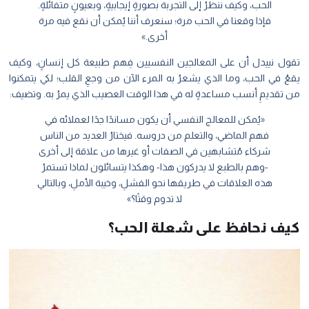
الحب، وكيف ننظرُ إلى التجربة بصورةٍ إيجابيةٍ، وبعيونٍ متفائلةٍ.
فإذا وقعنا في الحب مرة؛ سنعرف أننا يُمكن أن نقع فيه مرة
أخرى.»
تقول نييدل أن على المعالجين النفسيين فِهم طبيعة كل إنسانٍ، وكيف
يقعُ في الحب، وما الذي يشعرُ به المرء الآن من وجعِ القلب؛ لكي يتمكنوا
من تقديمِ أنسب مساعدةٍ له في هذا الوقت العصيب الذي يمرُ به. وتضيف:
«يُمكن للمعالج النفسي أن يكون مساندًا جدًا لعملائه في
فهم الماضي، والتعلم من دروسه. فيختارُ العديد من الناس
شركاء مُتشابهين في الصفات أو غيرها من علاقة إلى أخرى
-وهم بالطبع لا يدركون هذا- وهكذا يتسائلون لماذا تستمرُ
هذه العلاقات في طريقها نحو الفشلِ، وخيبة الأملِ، وبالتالي
لا تدوم وقتًا؟»
كيف نحافظ على شعلة الحب؟