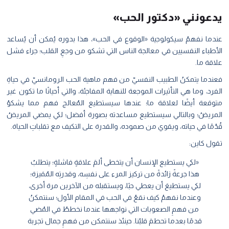
يدعونني «دكتور الحب»
عندما نفهمُ سيكولوجية «الوقوع في الحب»، هذا بدوره يُمكن أن يُساعد
الأطباء النفسيين في معالجة الناس التي تشكو من وجعِ القلب؛ جراء فشل
علاقة ما.
فعندما يتمكنُ الطبيب النفسيّ من فهم ماهية الحب الرومانسيّ في حياةِ
الفرد، وما هي التأثيرات الموجعة للنهاية المفاجئة، والتي أحيانًا ما تكون غير
متوقعة أيضًا لعلاقة ما؛ عندها سيستطيع المُعالج فهم مما يشكوُ
المريضُ؛ وبالتالي سيستطيع مساعدته بصورة أفضل؛ لكي يمضي المريضُ
قُدُمًا في حياته، ويقوي من صموده، والقدرة على التكيف مع تقلباتِ الحياة.
تقول كاين:
«لكي يستطيع الإنسان أن يتخطى ألمَ علاقةٍ فاشلةٍ؛ يتطلبُ
هذا جرعةً زائدةً من تركيز المرء على نفسِه، وقدرتِه المُمَيزة؛
لكي يستطيعَ أن يعطي حبًا، ويستقبله من الآخرين مرة أخرى،
وعندما نفهمُ كيف نقعُ في الحب في المقام الأول؛ سنتمكنُ
من فهمِ الصعوبات التي نواجهها عندما نخططُ في المُضي
قدمًا بعدما تحطمَ قلبُنا. حينئذ سنتمكن من فهمِ جمال تجربة