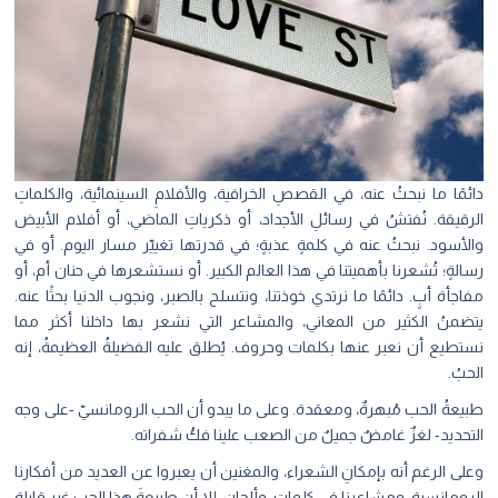
دائمًا ما نبحثُ عنه، في القصصِ الخرافية، والأفلامِ السينمائية، والكلماتِ
الرقيقة. نُفتشُ في رسائلِ الأجداد، أو ذكرياتِ الماضي، أو أفلام الأبيض
والأسود. نبحثُ عنه في كلمةٍ عذبةٍ؛ في قدرتها تغييّر مسار اليوم. أو في
رسالةٍ؛ تُشعرنا بأهميتنا في هذا العالم الكبير. أو نستشعرها في حنان أم، أو
مفاجأة أبٍ. دائمًا ما نرتدي خوذتنا، ونتسلح بالصبر، ونجوب الدنيا بحثًا عنه.
يتضمنُ الكثير من المعاني، والمشاعر التي نشعر بها داخلنا أكثر مما
نستطيع أن نعبر عنها بكلمات وحروف. يُطلق عليه الفضيلةُ العظيمةُ، إنه
الحبُ.
طبيعةُ الحب مُبهرةٌ، ومعقدة. وعلى ما يبدو أن الحب الرومانسيّ -على وجه
التحديد- لغزٌ غامضٌ جميلٌ من الصعب علينا فكُ شفراته.
وعلى الرغم أنه بإمكانِ الشعراء، والمغنين أن يعبروا عن العديد من أفكارنا
الرومانسية، ومشاعرنا في كلماتٍ، وألحانٍ، إلا أن طبيعةَ هذا الحب غير قابلة