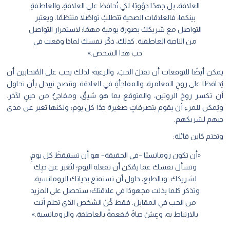
العلاقة، بل جهدًا دؤوبًا؛ لكي تُحافظ على العلاقةِ، والعاطفةِ
بينكما، فالعلاقات الصحية تتطلبُ تواصًلا منتظمًا. ويعتبر
التواصل مع شريكك بصورة يومية مهمًا؛ لاستمرار التواصل
من الناحية العاطفية. كذلك، ذكّر نفسك لماذا وقعت في
حب هذا الشخص.»
يمكن أيضًا للتوقعات أن تقتلَ الحبَ، والرغبةَ؛ لذلك يجب على المُتحابين أن
يُحافظا على روحِ المغامرة، والمفاجأةِ في العلاقة. وتنصح نييدل بأن تحاول
أن تكسر روحَ الروتين، والمتوقع بما هو شيقٌ، ومفاجئٌ من حينٍ لآخر.
ويُمكن للمرء أن يقوم بتصرفاتٍ صغيرة جدًا كل يوم؛ ولكنها تعبر عن مدى
حبهم لشريكهم.
وتختم كاين قائلة:
«أن تكون رومانسيًا –في الحقيقة– هو أن تستيقظَ كل يومٍ،
وتسأل نفسك عما يمُكن أن تفعله اليوم؛ لتُعَبر عن حبِك
لشريكك. وبالطبع، حاول أن تستمتع بحياتك الرومانسية،
وتذكر كلما بذلت مجهودًا في علاقتك؛ ستحصل على المزيد
من الحب في المقابل. فقط كُنْ الشخص الذي تحلم أنت
بالارتباط به، وعِشْ حياةً مُفعمةً بالعاطفةِ، والرومانسية.»