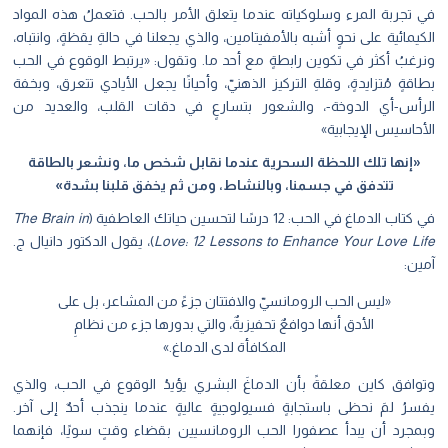
في تجربة المرء وسلوكياته عندما يتعلق الأمر بالحب. فتعملُ هذه المواد
الكيمائية على نحوٍ أشبه بالأمفيتامين، والذي يجعلنا في حالةِ يقظةٍ، وانتباه،
ونرغبُ أكثر في تكوين رابطةٍ مع أحد ما. وتقول: «يرتبط الوقوع في الحب
بطاقةٍ مُتزايدةٍ، وقلةِ التركيز الذهنيّ، وأحيانًا يجعل الأيادي تتعرق، وبخفة
الرأس-أي الدوخة-، والشعور بتسارعٍ في دقات القلب، والعديد من
الأحاسيس الإيجابية»
«إنها تلك اللحظة السحرية عندما نقابل شخص ما، ونشعر بالطاقة
تتدفق في جسمنا، وبالنشاط، ومن ثم يخفق قلبنا بشدة»
في كتاب الدماغ في الحب: 12 درسًا لتحسين حياتك العاطفية (
The Brain in
Love: 12 Lessons to Enhance Your Love Life
)، يقول الدكتور دانيال ج.
آمين:
«ليس الحب الرومانسيّ والافتتان جزءً من المشاعر، بل على
الأدق أنها دوافعٌ تحفيزيةٌ، والتي بدورها جزء من نظامِ
المكافأة لدى الدماغ.»
وتوافق كاين معلقةً بأن الدماغَ البشري يؤيدُ الوقوع في الحب، والذي
يفسرُ لمَ نحظى باستجابةٍ فسيولوجيةٍ عاليةٍ عندما ينجذب أحدٌ إلى آخر.
وبمجرد أن يبدأ عصفورا الحب الرومانسيين بقضاء وقتٍ سويًا، فإنهما