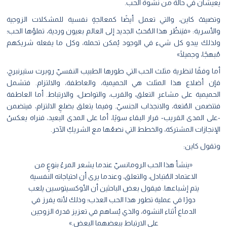
يعيشان في حالة من نشوة الحب.
وتضيفُ كاين، والتي تعمل أيضًا كمعالجةٍ نفسية للمشكلات الزوجية
والأسرية: «فيَنظُر هذا المُحبُ الجديد إلى العالم بعيون وردية، تملؤها الحب؛
ولذلك يبدو كل شيء في الوجود يُمكن تحمله، وكل ما يفعله شريكهم
مُبهجًا، وجميلًا»
أما وفقًا لنظرية مثلث الحب التي طورها الطبيب النفسيّ روبرت ستيرنبرج،
فإن أضلاع هذا المثلث هي الحميمية، والعاطفة، والالتزام. فتشمل
الحميمية على مشاعرِ التعلق، والقرب، والتواصل، والارتباط. أما العاطفة
فتتضمن المُتعة، والانجذاب الجنسيّ. وفيما يتعلق بضلعِ الالتزام، فيتضمن
-على المدى القريب- قرار البقاء سويًا، أما على المدى البعيد، فنراه يعكسُ
الإنجازات المشتركة، والخطط التي نضعُها مع الشريكِ الآخر.
وتقول كاين:
«ينشأ هذا الحب الرومانسيّ عندما يشعر المرءُ بنوعٍ من
الاعتماد المُتبادل، والتعلق، وعندما يرى أن احتياجاته النفسية
يتم إشباعها. فيقول بعض الباحثين أن الأوكسيتوسين يلعب
دورًا في عملية تطور هذا الحب العذب؛ وذلك لأنه يفرز في
الدماغ أثناء النشوة، والذي يُساهم في تعزيز قدرة الزوجين
على الارتباط ببعضهما البعض.»