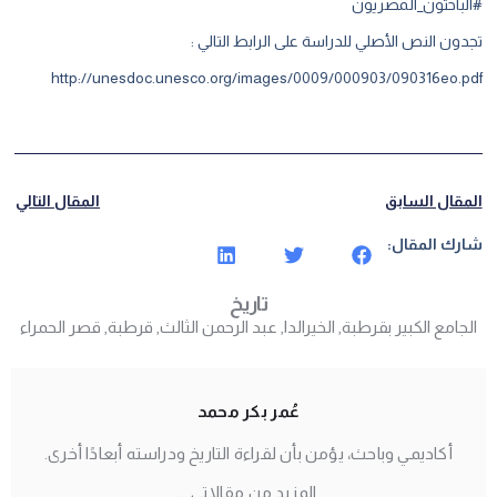
#الباحثون_المصريون
تجدون النص الأصلي للدراسة على الرابط التالي :
http://unesdoc.unesco.org/images/0009/000903/090316eo.pdf
المقال السابق
المقال التالي
شارك المقال:
تاريخ
الجامع الكبير بقرطبة
,
الخيرالدا
,
عبد الرحمن الثالث
,
قرطبة
,
قصر الحمراء
عُمر بكر محمد
أكاديمي وباحث، يؤمن بأن لقراءة التاريخ ودراسته أبعادًا أخرى.
المزيد من مقالاتي ..