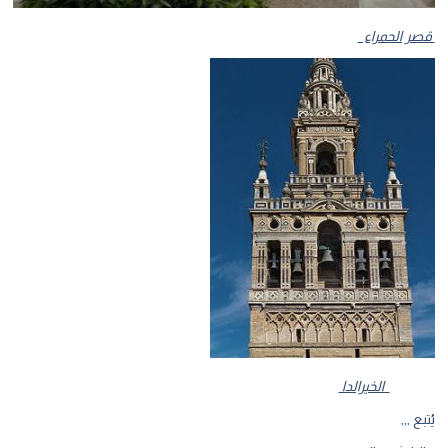
قصر الحمراء
الخيرالدا
يُتبع ,,,