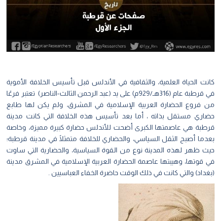
كانت الحياة العلمية، والثقافية في الأندلس قبل تأسيس الخلافة الأموية
في قرطبة عام (316هـ/929م) على يد (عبد الرحمن الثالث-الناصر) تعتبر فرعًا
من فروع الحضارة العربية الإسلامية في المشرق، ولم يكن لها طابع
حضاري مستقل بذاته ، أما بعد تأسيس هذه الخلافة التي كانت مدينة
قرطبة هي عاصمتها الكبرى أضحت للأندلس حضارة كبيرة مميزة، وخاصة
بعدما أصبح الثقل السياسي، والحضاري للخلافة متمثلًا في مدينة قرطبة؛
حيث ظهر لهذه المدينة نوع من القوة السياسية، والحضارية التي ساوت
في قوتها، وهيبتها عاصمة الحضارة العربية الإسلامية في المشرق مدينة
(بغداد) والتي كانت في ذلك الوقت حاضرة الخفاء العباسيين .