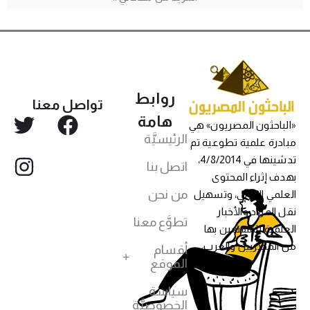
روابط
تواصل معنا
هامة
«الباحثون المصريون» هي
الرئيسيَّة
مبادرة علمية تطوعية تم
تدشينها في 4/8/2014،
اتصل بنا
بهدف إثراء المحتوى
من نحن
العلمي العربي، وتسهيل
نقل المواد والأخبار
تطوَّع معنا
العلمية للمهتمين بها
من المصريين والعرب،
أقسام
الموقع
سياسة
الخصوصيَّة