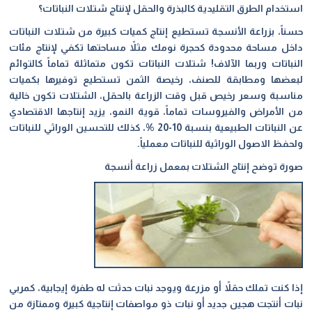
استخدام الطرق التقليدية كالبذرة والحقل لإنتاج شتلات النباتات؟
حسناً، بزراعة الأنسجة تستطيع إنتاج كميات كبيرة من شتلات النباتات
داخل مساحة محدودة كحجرة نومك مثلاً مساحتها تكفي لإنتاج مئات
النباتات وربما الآلاف! شتلات النباتات تكون متماثلة تماماً كالتوائم
لبعضها ومطابقة للصنف، رخيصة الثمن تستطيع توفيرها بكميات
مناسبة وسعر رخيص قبل وقت الزراعة بالحقل، الشتلات تكون خالية
من الأمراض والفيروسات تماماً، قوية النمو، يزيد إنتاجها الاقتصادي
عن النباتات الطبيعية بنسبة 10-20 %، كذلك للتحسين الوراثي للنباتات
ولحفظ الاصول الوراثية للنباتات معملياً
.
صورة توضح إنتاج الشتلات بمعمل زراعة أنسجة
إذا كنت تملك حقلاً أو مزرعة ويوجد نبات حدثت له طفرة إيجابية، كمربي
نبات أنتجت هجين جديد أو نبات ذو مواصفات إنتاجية كبيرة وممتازة من