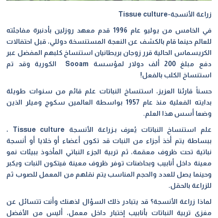
زراعة الأنسجة
-Tissue culture
في الخامس من يوليو عام 1996 قدم معهد روزلين بأدنبرة مفاجئته
للعالم حينما قام بالكشف عن النعجة المستنسخة دوللي، قبل احتفالات
الكريسماس الحالية قرر زوجان بريطانيان استنساخ كلبهم المفضل عبر
دفع مبلغ 200 ألف دولار لمؤسسة
Sooam الكورية وقد تم
استنساخ الكلب بالفعل!
حسناً قارئنا العزيز، استنساخ النباتات علم قائم من سنوات طويلة
بدايته الفعلية منذ عام 1957 بواسطة العالمين سكوج وميلر الذين
وضعا أسس هذا العلم
.
علم استنساخ النباتات يُعرف بـزراعة الأنسجة
Tissue culture ،
ببساطة يتم أخذ أجزاء من النبات قد تكون أعضاء أو خلايا أو أنسجة
نباتية تحت ظروف معقمة، ثم تربية الجزء النباتي المأخوذ ببيئات نمو
معينة داخل أنابيب وبحاضنات توفر ظروف معينة فيتكون النبات ويكبر
وحينما يصل للعدد والحجم المناسب يتم نقلهم من المعمل للصوب ثم
للزراعة بالحقل.
لماذا زراعة الأنسجة؟ قد يتبادر ذلك السؤال لذهنك وأنت تتسائل عن
مغزى تربية النباتات بأنابيب إختبار داخل معمل، أليس من الأفضل