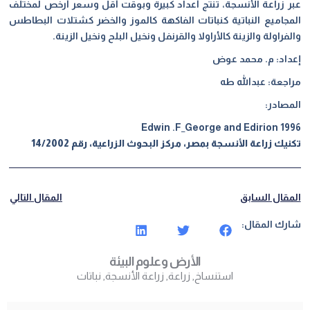
عبر زراعة الأنسجة، تنتج أعداد كبيرة وبوقت أقل وسعر أرخص لمختلف
المجاميع النباتية كنباتات الفاكهة كالموز والخضر كشتلات البطاطس
والفراولة والزينة كالأراولا والقرنفل ونخيل البلح ونخيل الزينة
.
إعداد: م.
محمد عوض
مراجعة:
عبدالله طه
المصادر
:
Edwin .F_George and Edirion 1996
تكنيك زراعة الأنسجة بمصر، مركز البحوث الزراعية، رقم 14/2002
المقال السابق
المقال التالي
شارك المقال:
الأرض وعلوم البيئة
استنساخ
,
زراعة
,
زراعة الأنسجة
,
نباتات