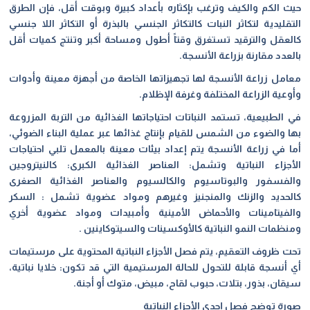
حيث الكم والكيف وترغب بإكثاره بأعداد كبيرة وبوقت أقل، فإن الطرق
التقليدية لتكاثر النبات كالتكاثر الجنسي بالبذرة أو التكاثر اللا جنسي
كالعقل والترقيد تستغرق وقتاً أطول ومساحة أكبر وتنتج كميات أقل
بالعدد مقارنة بزراعة الأنسجة
.
معامل زراعة الأنسجة لها تجهيزاتها الخاصة من أجهزة معينة وأدوات
وأوعية الزراعة المختلفة وغرفة الإظلام
.
في الطبيعية، تستمد النباتات احتياجاتها الغذائية من التربة المزروعة
بها والضوء من الشمس للقيام بإنتاج غذائها عبر عملية البناء الضوئي،
أما في زراعة الأنسجة يتم إعداد بيئات معينة بالمعمل تلبي احتياجات
الأجزاء النباتية وتشمل: العناصر الغذائية الكبرى: كالنيتروجين
والفسفور والبوتاسيوم والكالسيوم والعناصر الغذائية الصغرى
كالحديد والزنك والمنجنيز وغيرهم ومواد عضوية تشمل : السكر
والفيتامينات والأحماض الأمينية وأمبيدات ومواد عضوية أخري
ومنظمات النمو النباتية كالأوكسينات والسيتوكاينين
.
تحت ظروف التعقيم، يتم فصل الأجزاء النباتية المحتوية على مرستيمات
أي أنسجة قابلة للتحول للحالة المرستيمية التي قد تكون: خلايا نباتية،
سيقان، بذور، بتلات، حبوب لقاح، مبيض، متوك أو أجنة
.
صورة توضح فصل إحدى الأجزاء النباتية