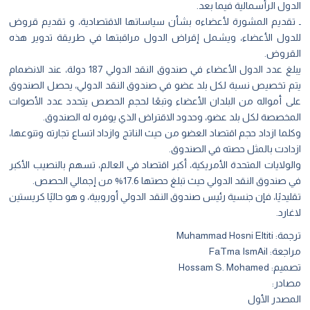
الدول الرأسمالية فيما بعد.
ـ تقديم المشورة لأعضاءه بشأن سياساتها الاقتصادية، و تقديم قروض
للدول الأعضاء، ويشمل إقراض الدول مراقبتها في طريقة تدوير هذه
القروض.
يبلغ عدد الدول الأعضاء في صندوق النقد الدولي 187 دولة، عند الانضمام
يتم تخصيص نسبة لكل بلد عضو في صندوق النقد الدولي، يحصل الصندوق
على أمواله من البلدان الأعضاء وتبعًا لحجم الحصص يتحدد عدد الأصوات
المخصصة لكل بلد عضو، وحدود الاقتراض الذي يوفره له الصندوق.
وكلما ازداد حجم اقتصاد العضو من حيث الناتج وازداد اتساع تجارته وتنوعها،
ازدادت بالمثل حصته في الصندوق.
والولايات المتحدة الأمريكية، أكبر اقتصاد في العالم، تسهم بالنصيب الأكبر
في صندوق النقد الدولي حيث تبلغ حصتها 17.6% من إجمالي الحصص.
تقليديًا، فإن جنسية رئيس صندوق النقد الدولي أوروبية، و هو حاليًا كريستين
لاغارد.
ترجمة:
Muhammad Hosni Eltiti
مراجعة:
FaTma IsmAil
تصميم:
Hossam S. Mohamed
مصادر:
المصدر الأول