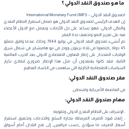
ما هو صندوق النقد الدولي ؟
(صندوق النقد الدولي – (International Monetary Fund (IMF)
إن الهدف الرئيسي لصندوق النقد الد
ولي هو ضمان استقرار النظام النقدي
والمالي الدولي، فهو يساعد على حل الأزمات، ويعمل مع الدول الأعضاء
فيه على تعزيز النمو وتخفيف حدة الفقر.
تم أنشيء صندوق النقد الدولي في يوليو 1944، وذلك عندما وافق ممثلو
45 دولة _اجتمعوا في بلدة بريتون وودز في نيو هامبشاير في شمال شرق
الولايات المتحدة_ على إطار للتعاون الاقتصادي الدولي بعد الحرب العالمية
الثانية، فقد كانوا يعتقدون أن مثل هذا الإطار ضروري لتفادي تكرار
السياسات الاقتصادية الكارثية التي ساهمت في الكساد العظيم.
مقر صندوق النقد الدولي:
في العاصمة الأمريكية واشنطن.
مهام صندوق النقد الدولي:
ـ الإشراف على النظام النقدي الدولي وتقويته.
ـ إلغاء قيود الصرف المرتبطة بتجارة السلع والخدمات وتحقيق استقرار
أسعار الصرف، ما سيؤدي _حسب مراقبين_ إلى فتح البلدان أمام أسواق