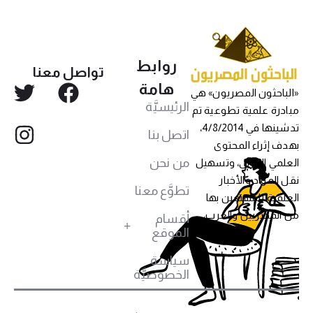
روابط
تواصل معنا
هامة
«الباحثون المصريون» هي
الرئيسيَّة
مبادرة علمية تطوعية تم
تدشينها في 4/8/2014،
اتصل بنا
بهدف إثراء المحتوى
من نحن
العلمي العربي، وتسهيل
نقل المواد والأخبار
تطوَّع معنا
العلمية للمهتمين بها
من المصريين والعرب،
أقسام
الموقع
سياسة
الخصوصيَّة