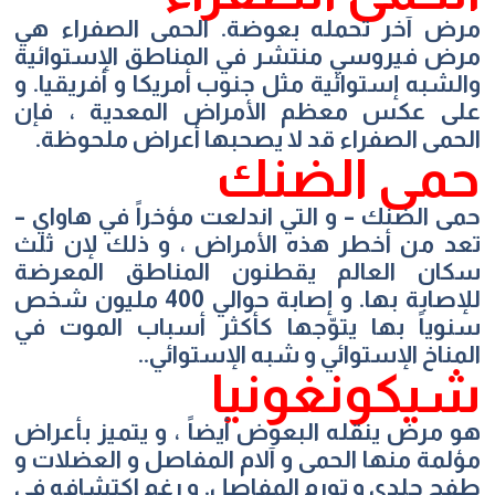
مرض آخر تحمله بعوضة. الحمى الصفراء هي
مرض فيروسي منتشر في المناطق الإستوائية
والشبه إستوائية مثل جنوب أمريكا و أفريقيا. و
على عكس معظم الأمراض المعدية ، فإن
الحمى الصفراء قد لا يصحبها أعراض ملحوظة.
حمى الضنك
حمى الضنك – و التي اندلعت مؤخراً في هاواي –
تعد من أخطر هذه الأمراض ، و ذلك لإن ثلث
سكان العالم يقطنون المناطق المعرضة
للإصابة بها. و إصابة حوالي 400 مليون شخص
سنوياً بها يتوّجها كأكثر أسباب الموت في
المناخ الإستوائي و شبه الإستوائي..
شيكونغونيا
هو مرض ينقله البعوض أيضاً ، و يتميز بأعراض
مؤلمة منها الحمى و آلام المفاصل و العضلات و
طفح جلدي و تورم المفاصل. و رغم اكتشافه في