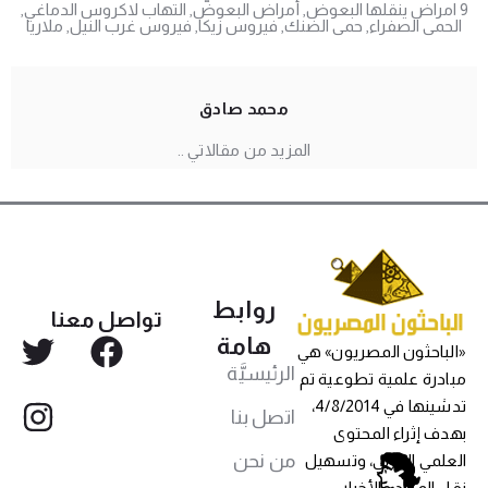
9 امراض ينقلها البعوض
,
أمراض البعوض
,
التهاب لاكروس الدماغي
,
الحمى الصفراء
,
حمى الضنك
,
فيروس زيكا
,
فيروس غرب النيل
,
ملاريا
محمد صادق
المزيد من مقالاتي ..
روابط
تواصل معنا
هامة
«الباحثون المصريون» هي
الرئيسيَّة
مبادرة علمية تطوعية تم
تدشينها في 4/8/2014،
اتصل بنا
بهدف إثراء المحتوى
من نحن
العلمي العربي، وتسهيل
نقل المواد والأخبار