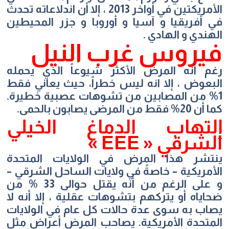
الأمريكتين في أواخر 2013 ، إلا أن اندلاعاته تحدث
في أفريقيا و آسيا و أوروبا و جزر المحيطين
الهندي و الهادي .
فيروس غرب النيل
رغم أنه المرض الأكثر شيوعاً الذي يحمله
البعوض ، إلا انه ليس خطراً، حيث يعاني فقط
1% من المصابين من تشوهات عصبية خطيرة.
كما أن 20% فقط من المرضى يصابون بالحمى.
إلتهاب الدماغ الخيلي
الشرقي « EEE »
ينتشر هذا المرض في الولايات المتحدة
الأمريكية – خاصةً في ولايات الساحل الشرقي –
و على الرغم من أنه يقتل حوالى 33 % من
ضحاياه أو يتركهم بتشوهات عقلية ، إلا أنه لا
يصاب به سوى عدة حالات كل عام في الولايات
المتحدة الأمريكية. يصاحب المرض أعراض مثل