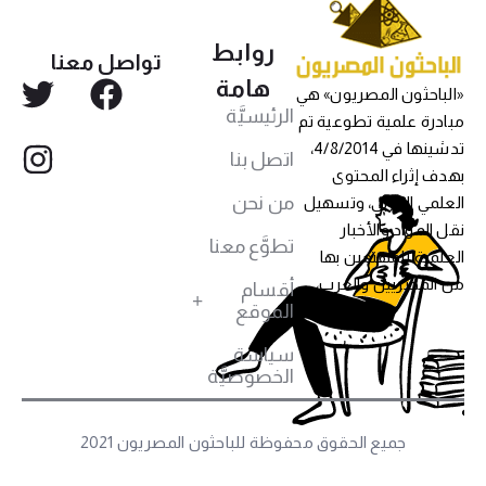
روابط
تواصل معنا
هامة
«الباحثون المصريون» هي
الرئيسيَّة
مبادرة علمية تطوعية تم
تدشينها في 4/8/2014،
اتصل بنا
بهدف إثراء المحتوى
من نحن
العلمي العربي، وتسهيل
نقل المواد والأخبار
تطوَّع معنا
العلمية للمهتمين بها
من المصريين والعرب،
أقسام
الموقع
سياسة
الخصوصيَّة
جميع الحقوق محفوظة للباحثون المصريون 2021