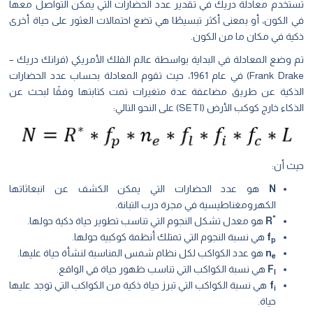
تستخدم معادلة دريك في تقدير عدد الحضارات التي يمكن التواصل معها
في الكون، أو بمعنى أكثر تبسيطًا هي تضع احتمالات العثور على حياة أخرى
ذكية في مكان ما من الكون.
تم وضع المعادلة في البداية بواسطة عالم الفلك الأمريكي (فرانك دريك –
Frank Drake) في عام 1961، حيث تقوم المعادلة بحساب عدد الحضارات
الذكية عن طريق مضاعفة عدة متغيرات تمت كتابتها وفقًا لبحث عن
الذكاء خارج كوكب الأرض (SETI) على النحو التالي:
حيث أن:
N
هو عدد الحضارات التي يمكن الكشف عن انبعاثاتها
الكهرومغناطيسية في مجرة درب التبانة.
*
R
هو معدل تشكل النجوم التي تناسب تطوير حياة ذكية حولها.
f
هي نسبة النجوم التي تمتلك أنظمة كوكبية حولها.
p
n
هو عدد الكواكب لكل نظام شمس المناسبة لنشأة حياة عليها.
e
F
هي نسبة الكواكب التي تناسب ظهور حياة في الواقع.
l
f
هي نسبة الكواكب التي تبرز حياة ذكية من الكواكب التي توجد عليها
i
حياة.