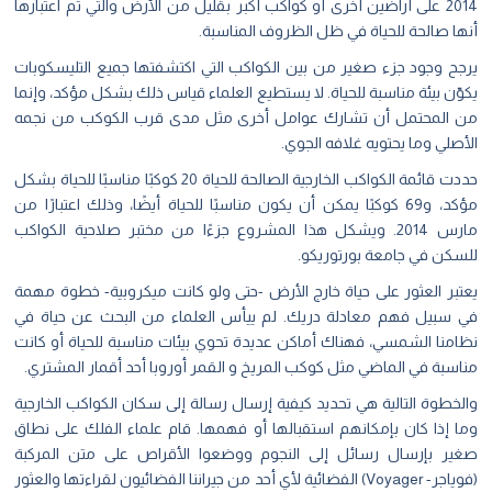
2014 على أراضين أخرى أو كواكب أكبر بقليل من الأرض والتي تم اعتبارها
أنها صالحة للحياة في ظل الظروف المناسبة.
يرجح وجود جزء صغير من بين الكواكب التي اكتشفتها جميع التليسكوبات
يكوّن بيئة مناسبة للحياة. لا يستطيع العلماء قياس ذلك بشكل مؤكد، وإنما
من المحتمل أن تشارك عوامل أخرى مثل مدى قرب الكوكب من نجمه
الأصلي وما يحتويه غلافه الجوي.
حددت قائمة الكواكب الخارجية الصالحة للحياة 20 كوكبًا مناسبًا للحياة بشكل
مؤكد، و69 كوكبًا يمكن أن يكون مناسبًا للحياة أيضًا، وذلك اعتبارًا من
مارس 2014. ويشكل هذا المشروع جزءًا من مختبر صلاحية الكواكب
للسكن في جامعة بورتوريكو.
يعتبر العثور على حياة خارج الأرض -حتى ولو كانت ميكروبية- خطوة مهمة
في سبيل فهم معادلة دريك. لم ييأس العلماء من البحث عن حياة في
نظامنا الشمسي، فهناك أماكن عديدة تحوي بيئات مناسبة للحياة أو كانت
مناسبة في الماضي مثل كوكب المريخ و القمر أوروبا أحد أقمار المشتري.
والخطوة التالية هي تحديد كيفية إرسال رسالة إلى سكان الكواكب الخارجية
وما إذا كان بإمكانهم استقبالها أو فهمها. قام علماء الفلك على نطاق
صغير بإرسال رسائل إلى النجوم ووضعوا الأقراص على متن المركبة
(فوياجر- Voyager) الفضائية لأي أحد من جيراننا الفضائيون لقراءتها والعثور