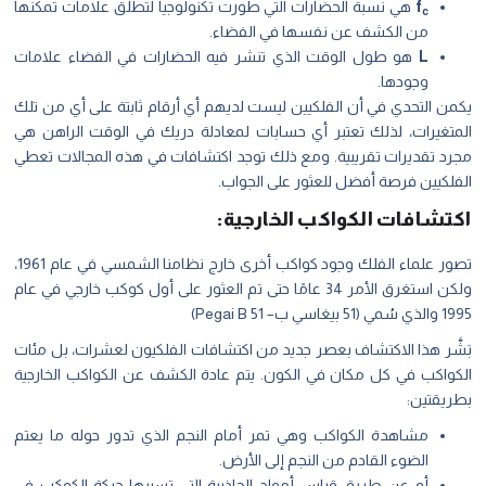
f
هي نسبة الحضارات التي طورت تكنولوجيا لتطلق علامات تمكنها
c
من الكشف عن نفسها في الفضاء.
L
هو طول الوقت الذي تنشر فيه الحضارات في الفضاء علامات
وجودها.
يكمن التحدي في أن الفلكيين ليست لديهم أي أرقام ثابتة على أي من تلك
المتغيرات، لذلك تعتبر أي حسابات لمعادلة دريك في الوقت الراهن هي
مجرد تقديرات تقريبية. ومع ذلك توجد اكتشافات في هذه المجالات تعطي
الفلكيين فرصة أفضل للعثور على الجواب.
اكتشافات الكواكب الخارجية:
تصور علماء الفلك وجود كواكب أخرى خارج نظامنا الشمسي في عام 1961،
ولكن استغرق الأمر 34 عامًا حتى تم العثور على أول كوكب خارجي في عام
1995 والذي سُمي (51 بيغاسي ب– 51 Pegai B)
بَشَّر هذا الاكتشاف بعصر جديد من اكتشافات الفلكيون لعشرات، بل مئات
الكواكب في كل مكان في الكون. يتم عادة الكشف عن الكواكب الخارجية
بطريقتين:
مشاهدة الكواكب وهي تمر أمام النجم الذي تدور حوله ما يعتم
الضوء القادم من النجم إلى الأرض.
أو عن طريق قياس أمواج الجاذبية التي تسببها حركة الكوكب في