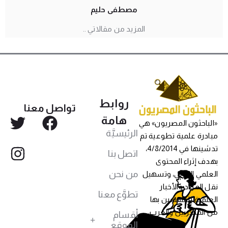
مصطفى حليم
المزيد من مقالاتي ..
روابط
تواصل معنا
هامة
«الباحثون المصريون» هي
الرئيسيَّة
مبادرة علمية تطوعية تم
تدشينها في 4/8/2014،
اتصل بنا
بهدف إثراء المحتوى
من نحن
العلمي العربي، وتسهيل
نقل المواد والأخبار
تطوَّع معنا
العلمية للمهتمين بها
من المصريين والعرب،
أقسام
الموقع