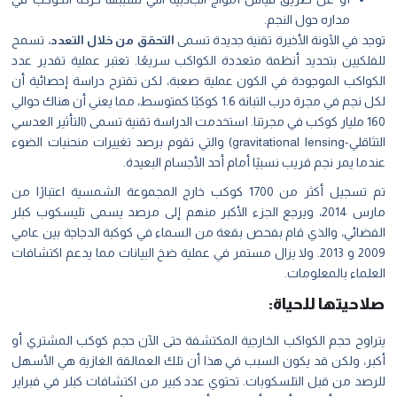
مداره حول النجم.
توجد في الآونة الأخيرة تقنية جديدة تسمى
التحقق من خلال التعدد
، تسمح
للفلكيين بتحديد أنظمة متعددة الكواكب سريعًا. تعتبر عملية تقدير عدد
الكواكب الموجودة في الكون عملية صعبة، لكن تقترح دراسة إحصائية أن
لكل نجم في مجرة درب التبانة 1.6 كوكبًا كمتوسط، مما يعني أن هناك حوالي
160 مليار كوكب في مجرتنا. استخدمت الدراسة تقنية تسمى (التأثير العدسي
التثاقلي-gravitational lensing) والتي تقوم برصد تغييرات منحنيات الضوء
عندما يمر نجم قريب نسبيًا أمام أحد الأجسام البعيدة.
تم تسجيل أكثر من 1700 كوكب خارج المجموعة الشمسية اعتبارًا من
مارس 2014، ويرجع الجزء الأكبر منهم إلى مرصد يسمى تليسكوب كبلر
الفضائي، والذي قام بفحص بقعة من السماء في كوكبة الدجاجة بين عامي
2009 و 2013. ولا يزال مستمر في عملية ضخ البيانات مما يدعم اكتشافات
العلماء بالمعلومات.
صلاحيتها للحياة:
يتراوح حجم الكواكب الخارجية المكتشفة حتى الآن حجم كوكب المشتري أو
أكبر، ولكن قد يكون السبب في هذا أن تلك العمالقة الغازية هي الأسهل
للرصد من قبل التلسكوبات. تحتوي عدد كبير من اكتشافات كبلر في فبراير