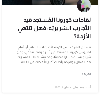
لقاحات كورونا المُستجد قيد
التّجارب السّريريّة؛ فهل تنتهي
الأزمة؟
تتسابق الشركات في الآونة الأخيرة لإيجاد علاجٍ أو لَقاحٍ
لفيروس كورونا المستجدِّ في أسرع وقتٍ ممكنٍ، وكلُّ
شركةٍ تسلكُ مسارًا مختلفًا، وقد تتشابه تلك المسارات.
هذا المقال يوافيكم بأحدث أخبار اللِّقاحات في العالم.
المزيد »
أسماء سليمان
مايو 2, 2020