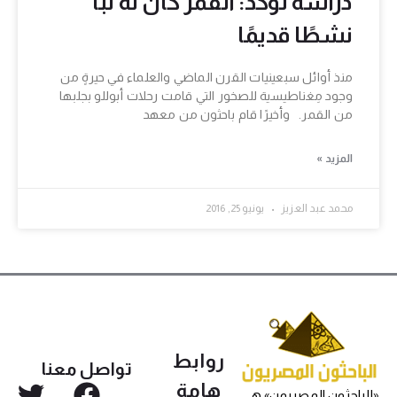
دراسة تؤكد: القمر كان له لُبًّا
نشطًا قديمًا
منذ أوائل سبعينيات القرن الماضي والعلماء في حيرةٍ من
وجود مِغناطيسية للصخور التي قامت رحلات أبوللو بجلبها
من القمر. وأخيرًا قام باحثون من معهد
المزيد »
محمد عبد العزيز
يونيو 25, 2016
روابط
تواصل معنا
هامة
«الباحثون المصريون» هي