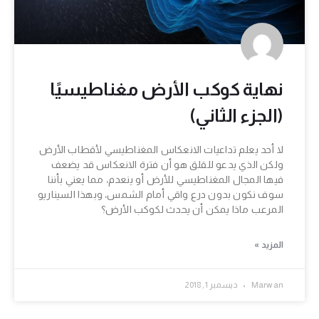
نهاية كوكب الأرض مغناطيسيًا
(الجزء الثاني)
لا أحد يعلم تداعيات الانعكاس المغناطيسي لأقطاب الأرض
ولكن الذي يدعو للقلق هو أن فترة الانعكاس قد يضعف
فيها المجال المغناطيسي للأرض أو ينعدم، مما يعني بأننا
سوف نكون بدون درع واقي أمام الشمس، وبهذا السيناريو
المرعب ماذا يمكن أن يحدث لكوكب الأرض؟
المزيد »
Marwan
ديسمبر 1, 2018