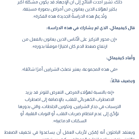
ذلك، تشير أحدث النتائج إلى أن الإجهاد قد يكون مشكلةً أكبر
بكثير لهؤلاء الذين يعانون من أمراض بصورة مسبَقة،
وتُدعِمُ هذه الدراسةُ الجديدة هذه الفكرة».
قال كيفيماكي، الذي لم يشارك في هذه الدراسة:
«إن محور التركيز على الأُناس الذين يعانون بالفعل من
ارتفاع ضغط الدم كان اختيارًا موفقًا بدوره».
وأفاد كيفيماكي:
«في هذه المجموعة، يعتبر تصلبُ الشرايين أمرًا شائعًا».
ويضيف قائلًا:
«إنه بالنسبة لهؤلاء المرضى، التعرض للتوتر قد يزيد
الاضطراب الكهربائي للقلب، بالإضافة إلى اضطراب
الترسبات في جدار الشرايين، وتكوين الجلطات، والتي بدورها
تؤدِّي إلى عدم انتظام ضربات القلب، أو النوبات القلبية، أو
السكتات الدماغية».
ويعتقد الباحثون أنه يُمْكِن لأرباب العمَل أن يساعدوا في تخفيف الضغط