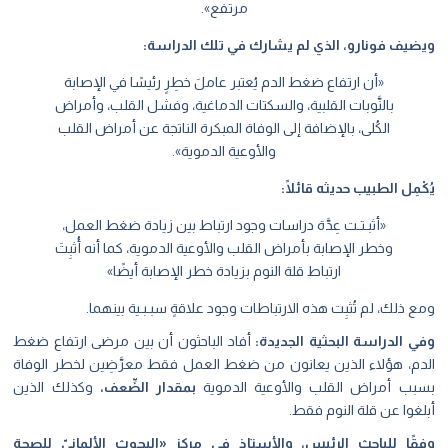
مرتفع».
ويضيف فونارو، الذي لم يشارك في تلك الدراسة:
«أن ارتفاع ضغط الدم يُعتبر عاملَ خطِرٍ رئيسًا في الإصابة
بالنَّوبات القلبية، والسكتات الدماغية، وفشل القلب، وأمراض
الكُلى، بالإضافة إلى الوفاة المبكرة الناتجة عن أمراض القلب
والأوعية الدموية».
يُكْمِل الطبيب حديثه قائلًا:
«أثبـتـت عِدَّة دراسات وجود ارتباط بين زيادة ضغط العمل،
وخطر الإصابة بأمراض القلب والأوعية الدموية، كما أنه أُثبِتَ
ارتباط قلة النوم بزيادة خطر الإصابة أيضًا»
ومع ذلك، لم تُثبِت هذه الارتباطات وجود علاقةٍ سبـبـية بينهما.
وفي الدراسة البحثية الجديدة:
أفاد الباحثون أن بين مرضى ارتفاع ضغط
الدم، هؤلاء الذين يعانون من ضغط العمل فقط معرَّضِين لخطر الوفاة
بسبب أمراض القلب والأوعية الدموية
بمقدار الضِّعف،
وكذلك الذين
أبلغوا عن قلة النوم فقط.
وفقًا للباحث الرئيس، والأستاذ في مركز «البحوث الألمانيّ للصحة