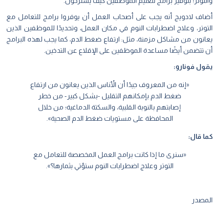
والتوتر؛ بتوفير برامج لتعليم الموظفين كيف يسترخون.
أضاف لادويج أنه يجب على أصحاب العمل أن يوفروا برامج للتعامل مع
التوتر، وعلاج اضطرابات النوم في مكان العمل، وتحديدًا للموظفين الذين
يعانون من مشاكل مزمنة، مثل: ارتفاع ضغط الدم، كما يجب لهذه البرامج
أن تتضمن أيضًا مساعدة الموظفين على الإقلاع عن التدخين.
يقول فونارو:
«إنه من المعروف جيدًا أن الأُناس الذين يعانون من ارتفاع
ضغط الدم بإمكانهم التقليل -بشكل كبير- من خطر
إصابتهم بالنوبة القلبية، والسكتة الدماغية؛ من خلال
المحافظة على مستويات ضغط الدم الصحية».
كما قال:
«سنرى ما إذا كانت برامج العمل المخصصة للتعامل مع
التوتر وعلاج اضطرابات النوم ستؤتي بثمارها؟».
المصدر