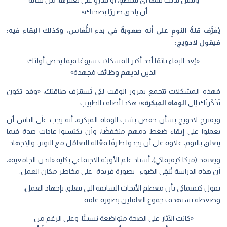
وليس لديك فيها أي سلطةٍ، أو قدرةٍ على تغييرها؛ من شأنه
أن يلحق ضررًا بصحتك».
يُعَرَّف قلةُ النومِ على أنه صعوبةٌ في بدء النُّعَاس، وكذلك البقاء فيه؛
فيقول لادويج:
«يُعد البقاء نائمًا أحد أكثر المشكلات شيوعًا فيما يخص أولئك
الذين لديهم وظائف مُجهِدة»
فهذه المشكلات تتجمع بمرور الوقت لكي تَستنزف طاقتك، «وقد تكون
تَذْكَرتُك إلى
الوفاة المبكرة»؛
هكذا أضاف الطبيب.
ويقترح لادويج بشأن خفض نِسَب الوفاة المبكرة، أنه يجب علَى الناس أن
يعملوا على إبقاء ضغط دمهم منخفضًا، وأن يكتسبوا عادات جيدة فيما
يتعلق بالنوم، علاوة على أن يجدوا طرقًا فعَّالة للتعامُل مع التوتر، والإجهاد.
ويعتقد (ميكا كيفيماكي)، أستاذ علم الأوبئة الاجتماعي بكلية «لندن الجامعية»،
أن هذه الدراسة تُلقِي الضوء –بصورة فريدة- على مخاطر مكان العمل.
يقول كيفيماكي بأن معظم الأبحاث السابقة التي تتعلق بإجهاد العمل،
وضغطه تستهدف جموع العاملين بصورة عامة.
«كانت الآثار على الصحة متواضعة نسبـيًّا؛ وعلى الرغم من