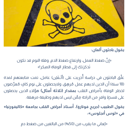
يقول باحثون ألمان:
«إنَّ ضغط العمل، وارتفاع ضغط الدم، وقلة النوم قد تكون
تَذكرَتك إلى قطار الوفاة المبكر!»
علَّق الباحثون في دراسة أُجرِيت على (ألْـفَيْن) عامل، تمت متابعتهم لمدة
(18 سنة) أن الذين لديهم عمل مُرهِق، ولايحصلون على نوم كافٍ مُعرَّضون
لخطر الوفاة بأمراض القلب
بمقدار (ثلاثة أمثال)
هؤلاء الذين يحصلون
على قسطٍ وافرٍ من الراحة مِمَّن ليس لديهم وظيفة مرهقة.
يقول الطبيب (جريج فونارو)، أستاذ أمراض القلب بجامعة «كاليفورنيا»
في «لوس أنجلوس»:
«يُعاني ما يقرب من (50%) من البالغين من ضغط دم