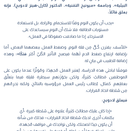
البيئية»، وجامعة «ميونيخ التقنية»، الدكتور (كارل-هينز لادويج)، فإنه
يعلق قائلًا:
«يجب أن يكون النوم وقتًا للاستجمام، والراحة، بل لاستعادة
مستويات الطاقة؛ فلا شك أن النوم سيساعدك على
الاسترخاء، إذا ما صادفت ضغوطًا في العمل».
«للأسف، يقترن كُـلٌّ مِن قلة النوم، وضغط العمل ببعضهما البعض، أما
بإضافة ارتفاع ضغط الدم لَهُما؛ فيصبح التأثير الكُليّ أكثر
فتكًا»؛
وهذه
إضافة للطبيب في بيانٍ له.
فوفقًا لباحثي هذه الدراسة، يُعتبر العمل مُجهِدًا، ومُوَتِّرًا عندما يكون على
الموظفين مَطالبُ كثيرةٌ، ولكن بحَوْزَتهم سيطرة قليلة فيما يتعلَّق
بعمَلِهم. كمثال: يُطالب رئيس العمل مرؤوسيه بالنتائج، ولكنه يَحرِمُهم
مِن سُلطة اتخاذ القرارات.
فيعلق لادويج:
«إذا كان عليك مطالبُ كثيرةٌ علاوة على سُلطة كبيرة -أي
بكلمات أخرى: لديك سُلطة اتخاذ القرارات-؛ فذلك من شأنه
أن يكون جيدًا لصحتك، ولكن تواجدك في مواقف مُجهدة،