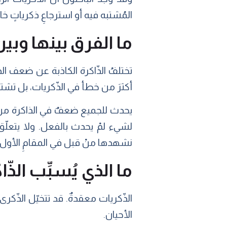
المُشتبه فيه أو استرجاعِ ذكرياتٍ خاط
ما الفرق بينها وبي
تختلفُ الذّاكرة الكاذبة عن ضعف الذّ
أكثرَ من خطأ في الذّكريات، بل تش
يحدث للجميع ضعفٌ في الذاكرة من وقت
لشيء لمْ يحدث بالفعل. ولا يتعلّق ال
نشهدها منْ قبل في المقامِ الأول. [
ما الذي يُسبِّب الذّا
الذّكريات معقدةٌ. قد تتخيّل الذّكرى
الأحيان.