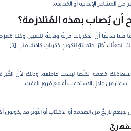
رَ من المشاعرِ الإيجابية أو المُحايدة.
ِّح أن يُصاب بهذه المُتلازمة؟
 قلنا سابقًا أنَّ الذكرياتَ مرنةٌ وقابلةٌ للتغيير. وكلنا مُعر
تجعلُك أكثرَ احتماليّةٍ لتكوينِ ذكرياتٍ كاذبة، مثل: [3]
َ شهادَتك مُهمة؛ لكنَّها ليست قاطعة. وذلك لأنَّ الخُبر
ر، سواءً من خلالِ الاستجواب أو مع مُرورِ الوقت.
ن لديهم تاريخٌ من الصدمةِ أو الاكتئابِ أو التّوتّر قد يكونون أكثر
قهريّ