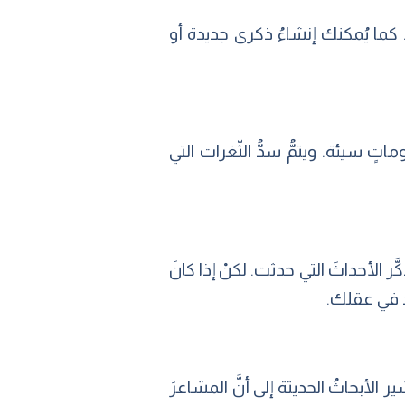
 كما يُمكنك إنشاءُ ذكرى جديدة أو
ماتٍ سيئة. ويتمُّ سدُّ الثّغرات التي
 الأحداثَ التي حدثت. لكنْ إذا كانَ
دٍ في عقلك.
 الأبحاثُ الحديثة إلى أنَّ المشاعرَ