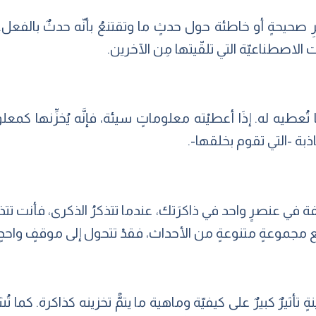
ِ صحيحةٍ أو خاطئة حول حدثٍ ما وتقتنعُ بأنّه حدثٌ بالفعل.
ات الاصطناعيّة التي تلقّيتها مِن الآخرين.
َا تُعطيه له. إذَا أعطيْته معلوماتٍ سيئة، فإنَّه يُخزِّنها كمعلو
ذبة -التي تقوم بخلقها-.
ة في عنصرٍ واحد في ذاكرَتك، عندما تتذكرُ الذكرى، فأنت تتذكَّر
 مع مجموعةٍ متنوعةٍ من الأحداث، فقدْ تتحول إلى موقفٍ واح
ثيرٌ كبيرٌ على كيفيّة وماهية ما يتمُّ تخزينه كذاكرة. كما تُشير