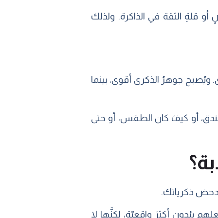
باضطرابِ الوسواسِ القهريّ (يُختصر بالإنجليزيَّة: OCD) مِن نقصٍ أو قلةِ الثقة في الذاكرة. ولذلك
ى. ويُصبح جوهرُ الذكرى أقوى، بينما
لفندق، أو كيفَ كان الطقس، أو حتى
بة؟
و يدحض ذكرياتك.
م يبْدون أكثرَ واقعيّة، لكنَّها لا