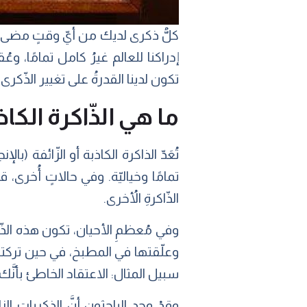
كلُّ ذكرى لديك من أيّ وقتٍ مضى مليئ
إدراكنا للعالم غيرُ كامل تمامًا، وعُ
تكون لدينا القدرةُ على تغيير الذّكرى ا
ما هي الذّاكرة الكاذ
تمامًا وخياليّة. وفي حالاتٍ أُخرى،
الذّاكرةِ الأُخرى.
وفي مُعظمِ الأحيان، تكون هذه الذّكر
وعلّقتها في المطبخ، في حين تركتها 
سبيل المثال: الاعتقاد الخاطئ بأنَّك
وقدْ وجد الباحثون أنَّ الذكريات ا