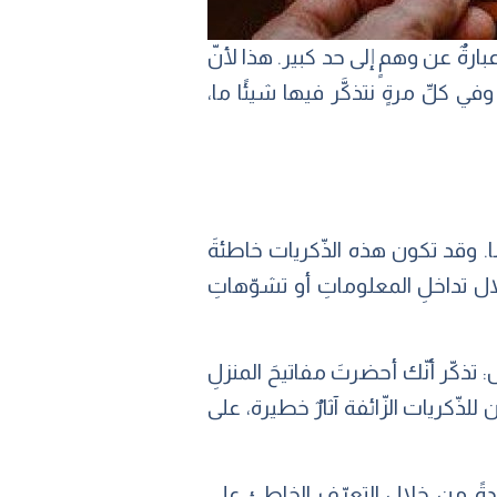
ارةٌ عن وهمٍ إلى حد كبير. هذا لأنّ
في كلِّ مرةٍ نتذكَّر فيها شيئًا ما،
يات مُلفقّة أو مشوّهة لحدثٍ ما. وقد تكون هذه الذّكريات خاطئةَ
لال تداخلِ المعلوماتِ أو تشوّهاتِ
 تذكّر أنّك أحضرتَ مفاتيحَ المنزلِ
ذّكريات الزّائفة آثارٌ خطيرة، على
ادةً من خلال التعرّفِ الخاطئ على