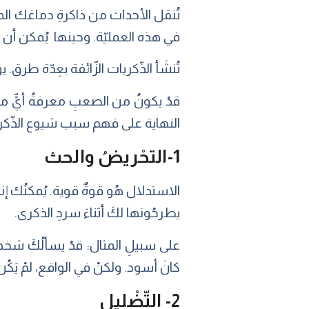
تُنقل الأحداث من ذاكرةِ دماغك المؤقّت
في هذه العمليّة. وحينها يُمكن أن تبد
تُنشَأ الذّكريات الزّائفة بعِدّة طرق.
قدْ يكونُ من الصعبِ معرفةُ أيٍّ 
النهاية على فهم سبب شيوع الذّكريات 
1-التحْريضُ والحث
الاستدلال هُو قوةٌ قوية. يُمكنُك إن
يطرحُونها لكَ أثناءَ سردِ الذكرى.
على سبيلِ المثال: قدْ يسألُكَ شخصٌ 
كانَ أسود. ولكنْ في الواقع، لمْ يَك
2- التّضْليل