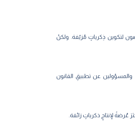
َّضون لتكوين ذِكرياتٍ مُزيّفة. ولكنْ
اءَ والمسؤولين عن تطبيقِ القانون
َ عُرضةً لإنتاجِ ذكرياتٍ زائفة.