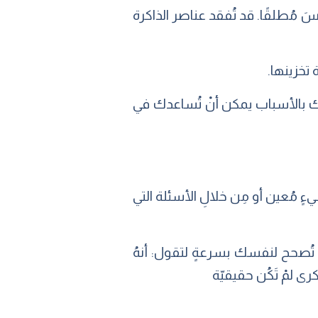
ليسَ مُطلقًا. قد تُفقد عناصر الذاكرة
ة تخزينها.
تك بالأسباب يمكن أنْ تُساعدك في
ءٍ مُعين أو مِن خلالِ الأسئلة التي
مَّ تُصحح لنفسك بسرعةٍ لتقول: أنهُ
ى لمْ تَكُن حقيقيّة