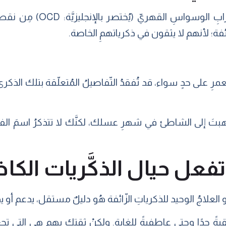
قدْ يُعاني الأفرادُ المصابون 
ائفة؛ لأنهم لا يثقون في ذكرياتهمِ الخاصة.
عمرِ على حدٍ سواء، قد تُفقدُ التّفاصيلُ المُتعلّقة بتلك الذكر
ذهبتَ إلى الشاطئ في شهرِ عسلك، لكنَّك لا تتذكرُ اسمَ ا
تفعل حيال الذكَّريات الكاذ
 أو العلاجُ الوحيد للذكرياتِ الزّائفة هُو دليلٌ مستقل، يدعم أ
قيةً جدًا وحتى عاطفيةً للغاية. ولكنْ ثقتك بهم هي التي تجعله