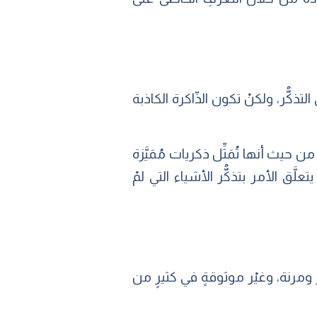
ذكُّر، ولكنْ تكون الذّاكرة الكاذبة
يث أنها تُمَثِّل ذكريات مُمَيَّزة
َّق الأمر بتذكُّر الأشياء التي لمْ
ر ومرنة، وغيْر موثوقةٍ في كثيرٍ من