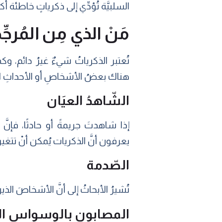
السلبيَّة تُؤدِّي إلى ذكرياتٍ خاطئة أكث
مَنْ الذي مِن المُرج
تُعتبر الذكرياتُ شيءٌ غيرُ دائم، وكما
هناك بعضُ الأشخاصِ أو الأحداثِ التي 
الشّاهدُ العيَان
إذا شاهدتَ جريمةً أو حادثًا، فإنّ
يعرفون أنَّ الذكريات يُمكن أنْ تتغي
الصّدمة
تُشيرُ الأبحاثُ إلى أنَّ الأشخاصَ الذي
المصابون بالوسواسِ ال