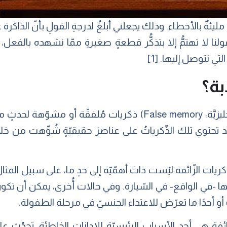
ةٌ بالأخطاء. وذلك يجعلني أبلغُ لدرجةِ القولِ بأنّ الذاكرة عب
قولنا لا تهتمُّ إلا بتذكُّر قطعةٍ صغيرةٍ ممّا نشهده بالفعل، و
لتي نتوصل إليها. [1]
بة؟
تُعَدّ الذاكرة الكاذبة أو الزّائفة (بالإنجليزيَّة: False memory) ذكر
 قد تحتوي تلك الذّكرياتُ على عناصرَ حقيقيّةٍ شُوِّهت من خ
يات الزّائفة ليْست ذاتَ أهمّيّة إلى حدٍ ما، على سبيل المثال:
-في الواقع- في السّيارة. وفي حالات أُخرى، يمكن أن تكون لل
 أو أحدًا ما تعرّض للاعتداء الجنسيّ في مرحلة الطفولة.
لزائفة هي أحد الأسباب الرئيسيّة للإدانات الخاطئة، تحدُث ع