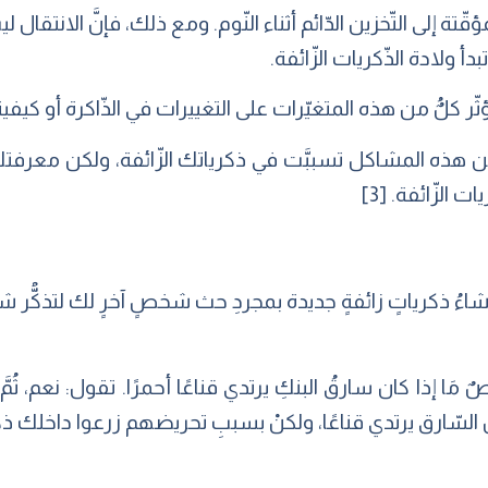
ة إلى التّخزين الدّائم أثناء النّوم. ومع ذلك، فإنَّ الانتقال 
أ ولادة الذّكريات الزّائفة.
 يؤثّر كلٌُ من هذه المتغيّرات على التغييرات في الذّاكرة أو كيفي
من هذه المشاكل تسببَّت في ذكرياتك الزّائفة، ولكن معرف
الزّائفة. [3]
شاءُ ذكرياتٍ زائفةٍ جديدة بمجردِ حث شخصٍ آخرٍ لك لتذكُّر شي
مَا إذا كان سارقُ البنكِ يرتدي قناعًا أحمرًا. تقول: نعم، ثُ
ُن السّارق يرتدي قناعًا، ولكنْ بسببِ تحريضهم زرعوا داخلك ذكر