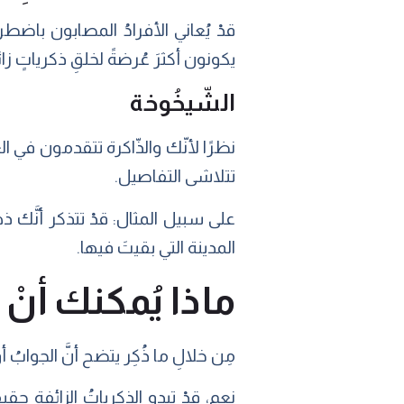
يكونون أكثرَ عُرضةً لخلقِ ذكرياتٍ ز
الشّيخُوخة
نظرًا لأنّك والذّاكرة تتقدمون في ال
تتلاشى التفاصيل.
على سبيل المثال: قدْ تتذكر أنَّك 
المدينة التي بقيتَ فيها.
ماذا يُمكنك أنْ 
مِن خلالِ ما ذُكِر يتضح أنَّ الجوابُ
نعم، قدْ تبدو الذكرياتُ الزائفة حقي