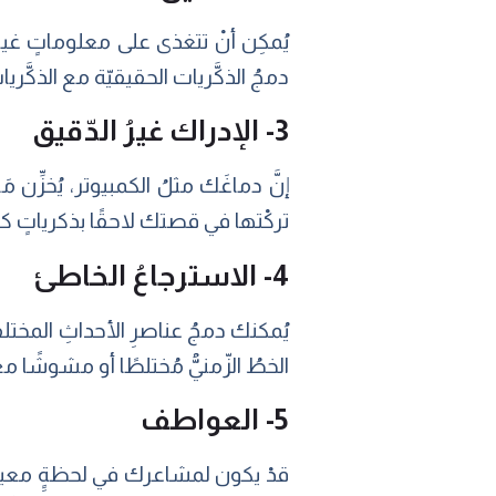
يُمكِن أنْ تتغذى على معلوماتٍ غير
دمجُ الذكَّريات الحقيقيّة مع الذكَّري
3- الإدراك غيرُ الدّقيق
إنَّ دماغَك مثلُ الكمبيوتر، يُخزِّن م
تركْتها في قصتك لاحقًا بذكرياتٍ كا
4- الاسترجاعُ الخاطئ
يُمكنك دمجُ عناصرِ الأحداثِ المختلف
الخطُ الزّمنيُّ مُختلطًا أو مشوشًا
5- العواطف
قدْ يكون لمشاعرك في لحظةٍِ معينةٍ تأ