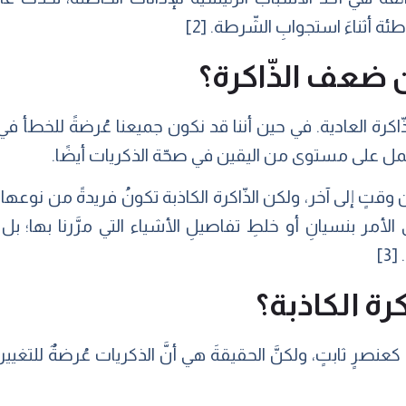
ئة أثناءَ استجوابِ الشّرطة. [2]
ن ضعف الذّاكرة؟
اكرة العادية. في حين أننا قد نكون جميعنا عُرضةً للخطأ في الت
تمل على مستوى من اليقين في صحّة الذكريات أيضًا.
ٍ إلى آخر، ولكن الذّاكرة الكاذبة تكونُ فريدةً من نوعها من ح
أمر بنسيانِ أو خلطِ تفاصيلِ الأشياء التي مرَّرنا بها؛ بل يتعل
3]
كرة الكاذبة؟
 كعنصرٍ ثابتٍ، ولكنَّ الحقيقةَ هي أنَّ الذكريات عُرضةٌ للتغيي