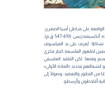
 الواقعة على شاطئ آسيا الصغرى.
وقد جرى العرف على اعتبار طاليس (624-546 ق.م) أول الفلاسفة، ثم تبعه في ذلك تلميذه أنكسيمندريس (610-547 ق.م)،
 نشاطًا يُعرف على يد الفيلسوف
). وإنه لمن الصعب تحديد سببٍ معين لظهور الفلسفة كتيار فكري
لقديم وقتها. لكن التقليد الفلسفي
و انشغالهم بتحديد «المادة الأولى»
عًا من التطور والتعقيد، وصولًا إلى
نانية أفلاطون وأرسطو.