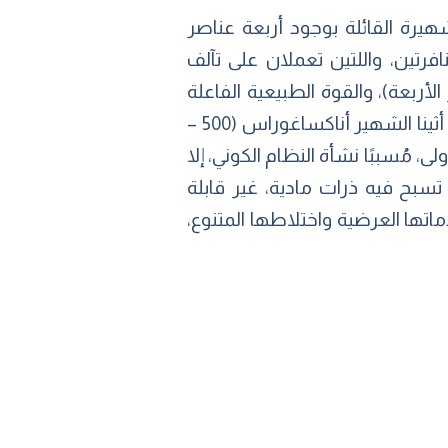
ظرية الشهيرة القائلة بوجود أربعة عناصر
نافرتين، واللتين تعملان على تآلف
لأربعة)، والقوة الطبيعية الفاعلة
(المحبة والكراهية). وتطورت الأطروحات الفلسفية عن أصل الكون أكثر مع ظهور فيلسوف أثينا الشهير أناكساغوراس (500 –
البدائية الأولى، مُسببًا نشأة النظام الكوني، إلا
تسبح فيه ذرات مادية، غير قابلة
اتها العرضية واختلاطها المتنوع،