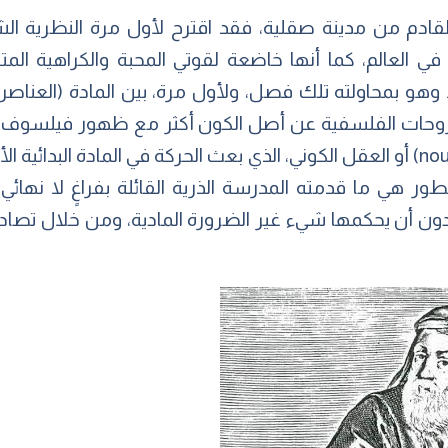
وقليس (490-430 ق.م)، القادم من مدينة صقلية، فقد اقترح لأول مرة الن
 في العالم، كما أنها خاضعة لقوتي المحبة والكراهية المت
. وهو بمحاولته تلك فصل، ولأول مرة، بين المادة (العناصر ا
428 ق.م) صاحب مبدأ (النيوس – nous) أو العقل الكوني، الذي بعث الحركة في المادة 
ر هي ما قدمته المدرسة الذرية القائلة بفراغٍ لا نهائي 
ة دون أن يحكمها شيء غير الضرورة المادية، ومن خلال تصادم