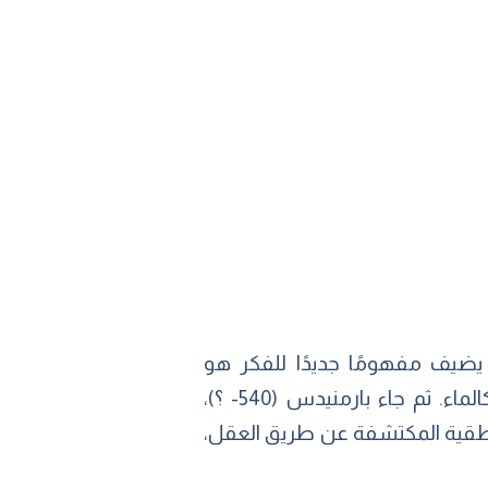
يضيف مفهومًا جديدًا للفكر هو
«الأبيرون»، ويعني «اللامتعين»، حيث يرفض بالحجة العقلية أن يكون الأصل عنصرًا محددًا كالماء. ثم جاء بارمنيدس (540- ؟)،
لمنطقية المكتشفة عن طريق العقل،