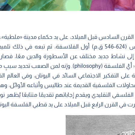
 القرن السادس قبل الميلاد، على يد حكماء مدينة «ملطية»،
م إلى نشاط جديد مختلف عن الأسطورة والدين معًا، فصار
والرياضي ڤيثاغورس بمحبة الحكمة؛ أيْ الفلسفة (philosophy
لية على التفكير الاجتماعي السائد في اليونان، وفي العالم ا
المحاولات الفلسفية القديمة عند طاليس وأتباعه الأوائل، وه
ر الفلسفي التقليدي ويقدم إجاباتهم تقديمًا متتابعًا يُظهر نو
ت في القرن الرابع قبل الميلاد على يد قطبي الفلسفة اليو