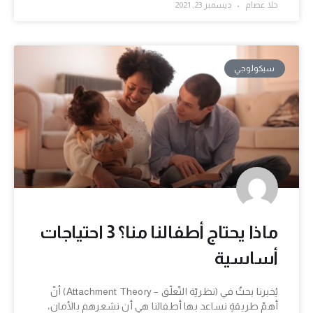
حلا عصام
ديسمبر 23, 2021
سيكولوجي
ماذا يحتاج أطفالنا منا؟ 3 احتياجات
أساسية
يُخبرنا بحثٌ في (نظريّة التّعلّق – Attachment Theory) أنّ
أهمّ طريقةٍ نساعد بها أطفالنا هي أن نشعرهم بالأمان،