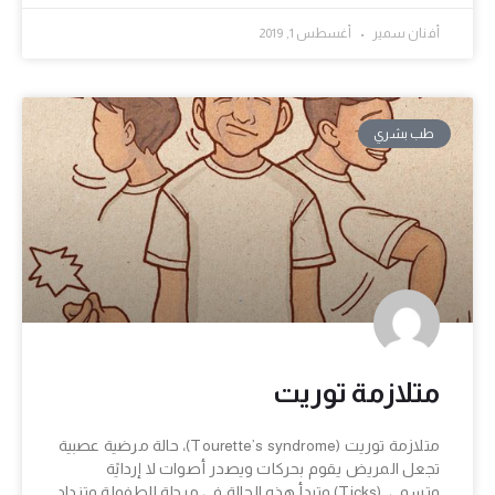
أفنان سمير
أغسطس 1, 2019
طب بشري
متلازمة توريت
متلازمة توريت (Tourette’s syndrome)، حالة مرضية عصبية
تجعل المريض يقوم بحركات ويصدر أصوات لا إردايًة
وتسمي .(Ticks) وتبدأ هذه الحالة في مرحلة الطفولة وتزداد