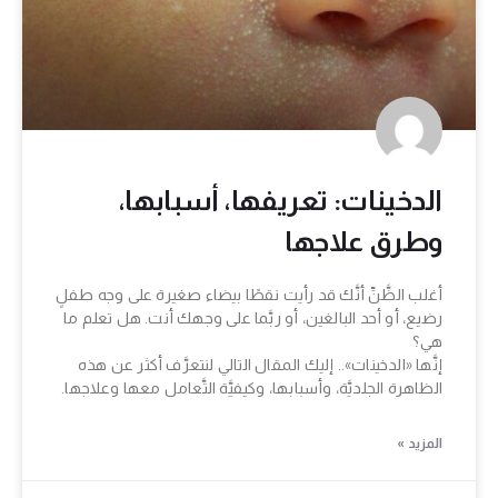
الدخينات: تعريفها، أسبابها،
وطرق علاجها
أغلب الظَّنِّ أنَّك قد رأيت نقطًا بيضاء صغيرة على وجه طفلٍ
رضيع، أو أحد البالغين، أو ربَّما على وجهك أنت. هل تعلم ما
هي؟
إنَّها «الدخينات».. إليك المقال التالي لنتعرَّف أكثر عن هذه
الظاهرة الجلديَّة، وأسبابها، وكيفيَّة التَّعامل معها وعلاجها.
المزيد »